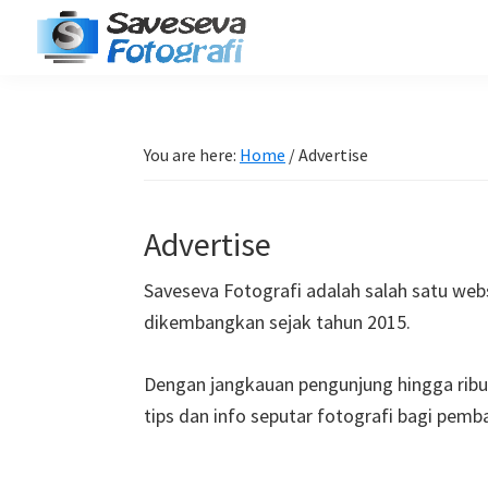
Skip
Skip
Skip
Skip
to
to
to
to
Saveseva
primary
main
primary
footer
Belajar
Fotografi
navigation
content
sidebar
Fotografi
Pemula
You are here:
Home
/
Advertise
-
Tips
Advertise
-
Tutorial
Saveseva Fotografi adalah salah satu web
-
dikembangkan sejak tahun 2015.
Berita
-
Dengan jangkauan pengunjung hingga ribu
Traveling
tips dan info seputar fotografi bagi pemba