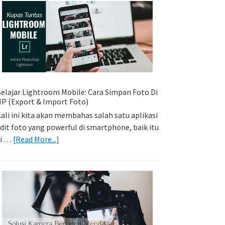
Sederhana:
Memadukan
Foto
Light
Trail
Dengan
Model
elajar Lightroom Mobile: Cara Simpan Foto Di
P (Export & Import Foto)
ali ini kita akan membahas salah satu aplikasi
dit foto yang powerful di smartphone, baik itu
about
di …
[Read More...]
Belajar
Lightroom
Mobile:
Cara
Simpan
Foto
Di