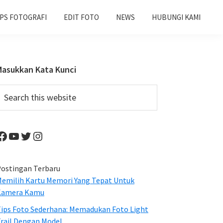
IPS FOTOGRAFI
EDIT FOTO
NEWS
HUBUNGI KAMI
Primary
Masukkan Kata Kunci
Sidebar
earch
his
ebsite
Facebook
YouTube
Twitter
Instagram
ostingan Terbaru
emilih Kartu Memori Yang Tepat Untuk
Kamera Kamu
ips Foto Sederhana: Memadukan Foto Light
rail Dengan Model