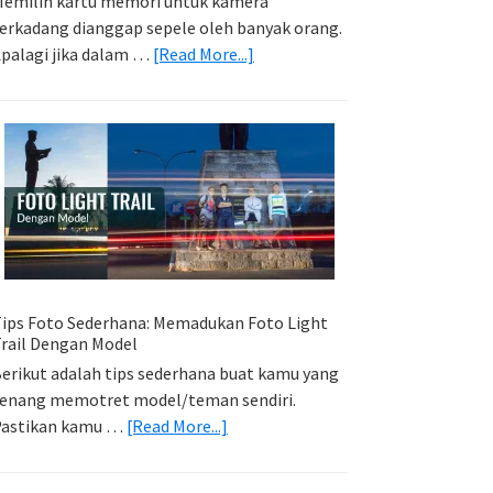
emilih kartu memori untuk kamera
erkadang dianggap sepele oleh banyak orang.
about
palagi jika dalam …
[Read More...]
Memilih
Kartu
Memori
Yang
Tepat
Untuk
Kamera
Kamu
ips Foto Sederhana: Memadukan Foto Light
rail Dengan Model
erikut adalah tips sederhana buat kamu yang
enang memotret model/teman sendiri.
about
Pastikan kamu …
[Read More...]
Tips
Foto