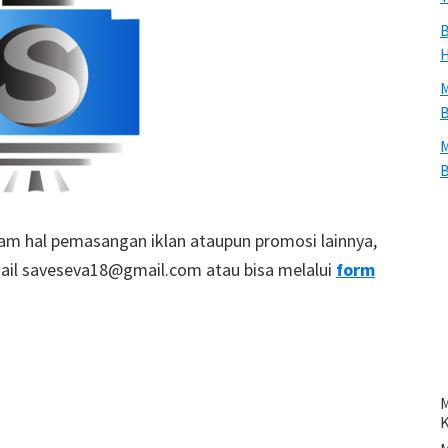
B
H
M
B
M
B
am hal pemasangan iklan ataupun promosi lainnya,
ail saveseva18@gmail.com atau bisa melalui
form
M