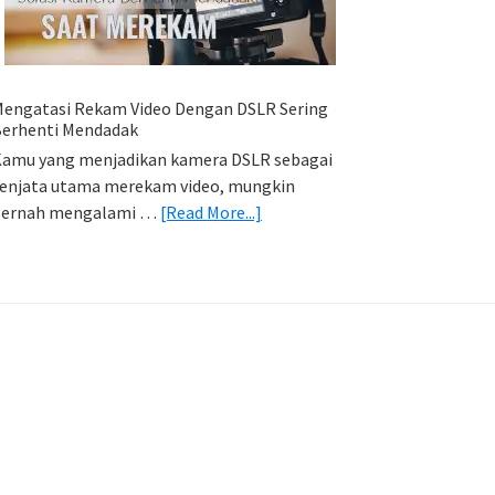
HP
(Export
&
Import
engatasi Rekam Video Dengan DSLR Sering
Foto)
erhenti Mendadak
amu yang menjadikan kamera DSLR sebagai
enjata utama merekam video, mungkin
about
pernah mengalami …
[Read More...]
Mengatasi
Rekam
Video
Dengan
DSLR
Sering
Berhenti
Mendadak