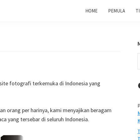
HOME
PEMULA
T
S
t
w
site fotografi terkemuka di Indonesia yang
P
an orang per harinya, kami menyajikan beragam
M
ca yang tersebar di seluruh Indonesia.
T
T