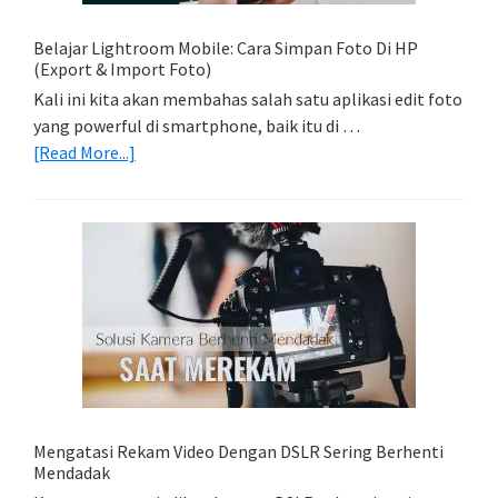
Model
Belajar Lightroom Mobile: Cara Simpan Foto Di HP
(Export & Import Foto)
Kali ini kita akan membahas salah satu aplikasi edit foto
yang powerful di smartphone, baik itu di …
about
[Read More...]
Belajar
Lightroom
Mobile:
Cara
Simpan
Foto
Di
HP
(Export
&
Import
Mengatasi Rekam Video Dengan DSLR Sering Berhenti
Foto)
Mendadak