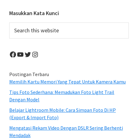
Primary
Masukkan Kata Kunci
Sidebar
Search
this
website
Facebook
YouTube
Twitter
Instagram
Postingan Terbaru
Memilih Kartu Memori Yang Tepat Untuk Kamera Kamu
Tips Foto Sederhana: Memadukan Foto Light Trail
Dengan Model
Belajar Lightroom Mobile: Cara Simpan Foto Di HP
(Export & Import Foto)
Mengatasi Rekam Video Dengan DSLR Sering Berhenti
Mendadak