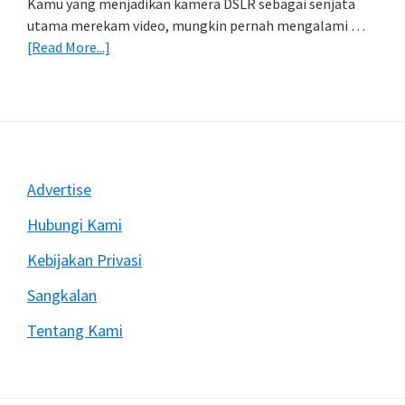
Kamu yang menjadikan kamera DSLR sebagai senjata
utama merekam video, mungkin pernah mengalami …
about
[Read More...]
Mengatasi
Rekam
Video
Dengan
DSLR
Sering
Footer
Advertise
Berhenti
Mendadak
Hubungi Kami
Kebijakan Privasi
Sangkalan
Tentang Kami