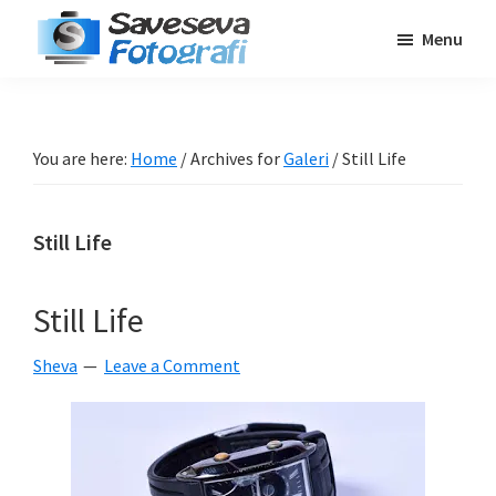
Skip
Skip
Skip
Menu
to
to
to
Saveseva
main
primary
footer
Belajar
Fotografi
content
sidebar
Fotografi
Pemula
You are here:
Home
/
Archives for
Galeri
/
Still Life
-
Tips
Still Life
-
Tutorial
-
Still Life
Berita
Sheva
Leave a Comment
-
Traveling