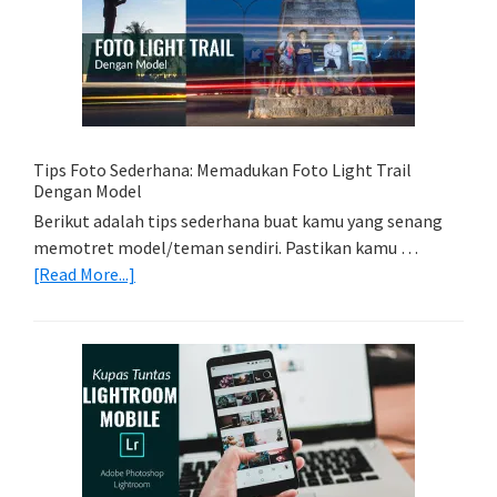
Yang
Tepat
Untuk
Kamera
Kamu
Tips Foto Sederhana: Memadukan Foto Light Trail
Dengan Model
Berikut adalah tips sederhana buat kamu yang senang
memotret model/teman sendiri. Pastikan kamu …
about
[Read More...]
Tips
Foto
Sederhana:
Memadukan
Foto
Light
Trail
Dengan