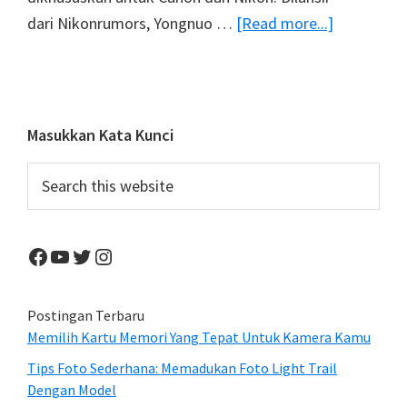
about
dari Nikonrumors, Yongnuo …
[Read more...]
Lensa
50mm
Yongnuo
Untuk
Primary
Masukkan Kata Kunci
Nikon
Sidebar
Search
this
website
Facebook
YouTube
Twitter
Instagram
Postingan Terbaru
Memilih Kartu Memori Yang Tepat Untuk Kamera Kamu
Tips Foto Sederhana: Memadukan Foto Light Trail
Dengan Model