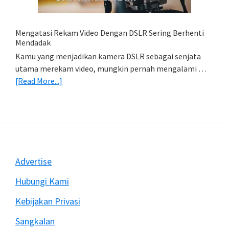
(Export
&
Import
Mengatasi Rekam Video Dengan DSLR Sering Berhenti
Foto)
Mendadak
Kamu yang menjadikan kamera DSLR sebagai senjata
utama merekam video, mungkin pernah mengalami …
about
[Read More...]
Mengatasi
Rekam
Video
Dengan
DSLR
Sering
Footer
Advertise
Berhenti
Mendadak
Hubungi Kami
Kebijakan Privasi
Sangkalan