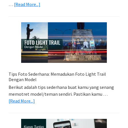
about
…
[Read More...]
Memilih
Kartu
Memori
Yang
Tepat
Untuk
Kamera
Kamu
Tips Foto Sederhana: Memadukan Foto Light Trail
Dengan Model
Berikut adalah tips sederhana buat kamu yang senang
memotret model/teman sendiri. Pastikan kamu …
about
[Read More...]
Tips
Foto
Sederhana:
Memadukan