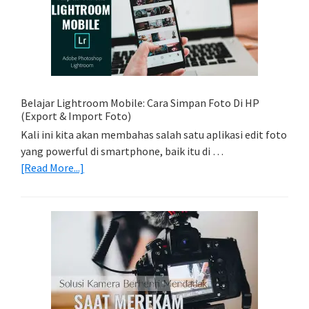
Foto
Light
Trail
Dengan
Model
Belajar Lightroom Mobile: Cara Simpan Foto Di HP
(Export & Import Foto)
Kali ini kita akan membahas salah satu aplikasi edit foto
yang powerful di smartphone, baik itu di …
about
[Read More...]
Belajar
Lightroom
Mobile:
Cara
Simpan
Foto
Di
HP