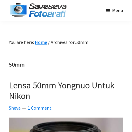
Skip
Skip
Skip
Menu
to
to
to
Saveseva
main
primary
footer
Belajar
Fotografi
content
sidebar
Fotografi
Pemula
You are here:
Home
/
Archives for 50mm
-
Tips
50mm
-
Tutorial
-
Lensa 50mm Yongnuo Untuk
Berita
Nikon
-
Traveling
Sheva
1 Comment