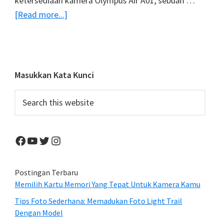
ketersediaan kamera Olympus Air A01, sebuah …
about
[Read more...]
Olympus
Air
A01,
Kamera
Primary
Masukkan Kata Kunci
Unik
Sidebar
Search
Untuk
this
Smartphone
website
Anda
Facebook
YouTube
Twitter
Instagram
Siap
Dipasarkan
Postingan Terbaru
Memilih Kartu Memori Yang Tepat Untuk Kamera Kamu
Tips Foto Sederhana: Memadukan Foto Light Trail
Dengan Model