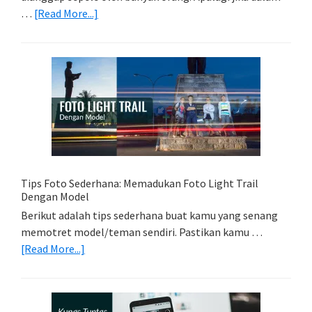
about
…
[Read More...]
Memilih
Kartu
Memori
Yang
Tepat
Untuk
Kamera
Kamu
Tips Foto Sederhana: Memadukan Foto Light Trail
Dengan Model
Berikut adalah tips sederhana buat kamu yang senang
memotret model/teman sendiri. Pastikan kamu …
about
[Read More...]
Tips
Foto
Sederhana: