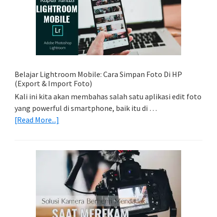
Memadukan
Foto
Light
Trail
Dengan
Model
Belajar Lightroom Mobile: Cara Simpan Foto Di HP
(Export & Import Foto)
Kali ini kita akan membahas salah satu aplikasi edit foto
yang powerful di smartphone, baik itu di …
about
[Read More...]
Belajar
Lightroom
Mobile:
Cara
Simpan
Foto
Di
HP