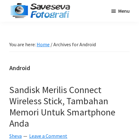
Skip
Skip
Skip
Menu
to
to
to
Saveseva
main
primary
footer
Belajar
Fotografi
content
sidebar
Fotografi
Pemula
You are here:
Home
/
Archives for Android
-
Tips
Android
-
Tutorial
-
Sandisk Merilis Connect
Berita
Wireless Stick, Tambahan
-
Memori Untuk Smartphone
Traveling
Anda
Sheva
Leave a Comment