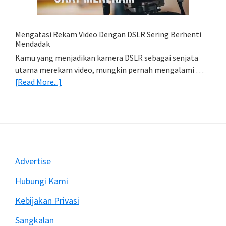
(Export
&
Import
Mengatasi Rekam Video Dengan DSLR Sering Berhenti
Foto)
Mendadak
Kamu yang menjadikan kamera DSLR sebagai senjata
utama merekam video, mungkin pernah mengalami …
about
[Read More...]
Mengatasi
Rekam
Video
Dengan
DSLR
Sering
Footer
Advertise
Berhenti
Mendadak
Hubungi Kami
Kebijakan Privasi
Sangkalan