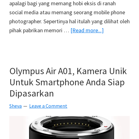
apalagi bagi yang memang hobi eksis di ranah
social media atau memang seorang mobile phone
photographer. Sepertinya hal itulah yang dilihat oleh
about
pihak pabrikan memori …
[Read more...]
Sandisk
Merilis
Connect
Wireless
Olympus Air A01, Kamera Unik
Stick,
Untuk Smartphone Anda Siap
Tambahan
Dipasarkan
Memori
Untuk
Sheva
Leave a Comment
Smartphone
Anda