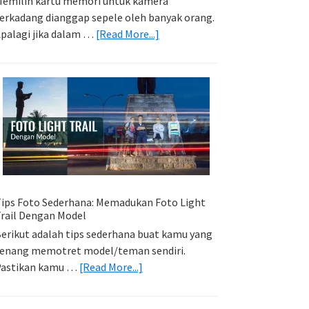
emilih kartu memori untuk kamera
erkadang dianggap sepele oleh banyak orang.
about
palagi jika dalam …
[Read More...]
Memilih
Kartu
Memori
Yang
Tepat
Untuk
Kamera
Kamu
ips Foto Sederhana: Memadukan Foto Light
rail Dengan Model
erikut adalah tips sederhana buat kamu yang
enang memotret model/teman sendiri.
about
Pastikan kamu …
[Read More...]
Tips
Foto