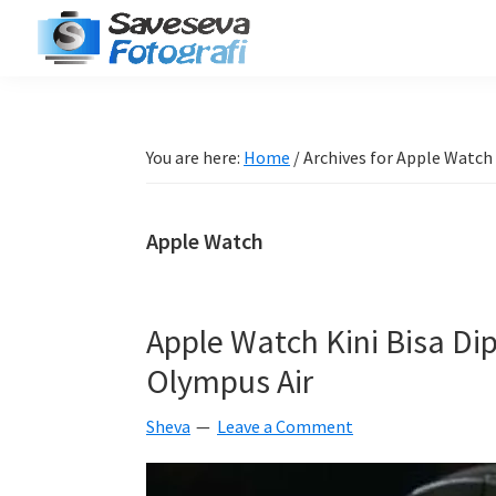
Skip
Skip
Skip
Skip
to
to
to
to
Saveseva
primary
main
primary
footer
Belajar
Fotografi
navigation
content
sidebar
Fotografi
Pemula
You are here:
Home
/
Archives for Apple Watch
-
Tips
Apple Watch
-
Tutorial
-
Apple Watch Kini Bisa 
Berita
Olympus Air
-
Traveling
Sheva
Leave a Comment