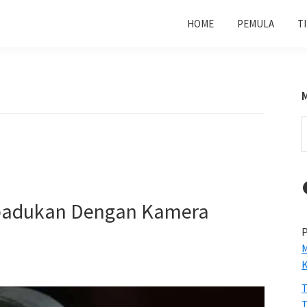
HOME
PEMULA
T
S
t
w
Dipadukan Dengan Kamera
P
M
T
T