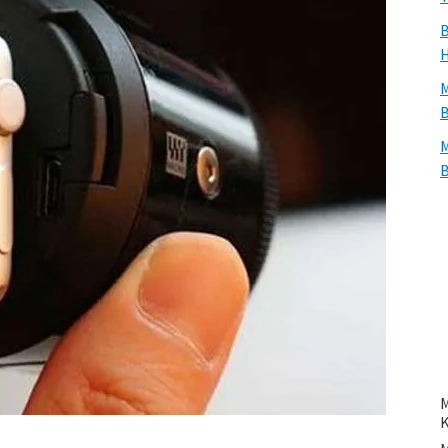
B
H
M
B
M
B
M