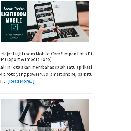
Sederhana:
Memadukan
Foto
Light
Trail
Dengan
Model
elajar Lightroom Mobile: Cara Simpan Foto Di
P (Export & Import Foto)
ali ini kita akan membahas salah satu aplikasi
dit foto yang powerful di smartphone, baik itu
about
di …
[Read More...]
Belajar
Lightroom
Mobile:
Cara
Simpan
Foto
Di