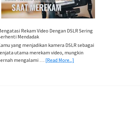
HP
(Export
&
Import
engatasi Rekam Video Dengan DSLR Sering
Foto)
erhenti Mendadak
amu yang menjadikan kamera DSLR sebagai
enjata utama merekam video, mungkin
about
pernah mengalami …
[Read More...]
Mengatasi
Rekam
Video
Dengan
DSLR
Sering
Berhenti
Mendadak