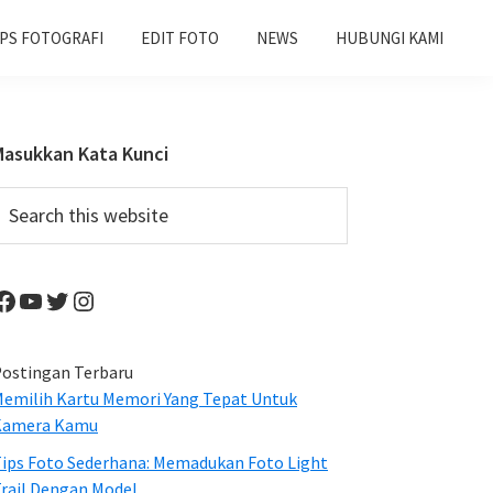
IPS FOTOGRAFI
EDIT FOTO
NEWS
HUBUNGI KAMI
Primary
Masukkan Kata Kunci
Sidebar
earch
his
ebsite
Facebook
YouTube
Twitter
Instagram
ostingan Terbaru
emilih Kartu Memori Yang Tepat Untuk
Kamera Kamu
ips Foto Sederhana: Memadukan Foto Light
rail Dengan Model