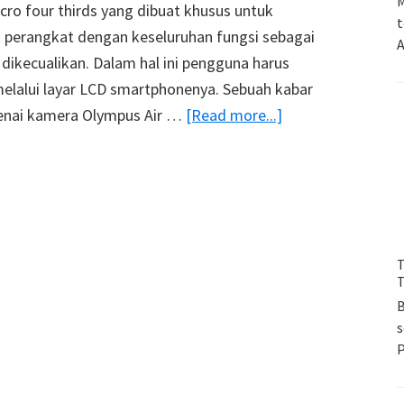
M
ro four thirds yang dibuat khusus untuk
t
 perangkat dengan keseluruhan fungsi sebagai
A
 dikecualikan. Dalam hal ini pengguna harus
elalui layar LCD smartphonenya. Sebuah kabar
about
genai kamera Olympus Air …
[Read more...]
Apple
Watch
Kini
Bisa
Dipadukan
T
Dengan
T
Kamera
B
Olympus
s
Air