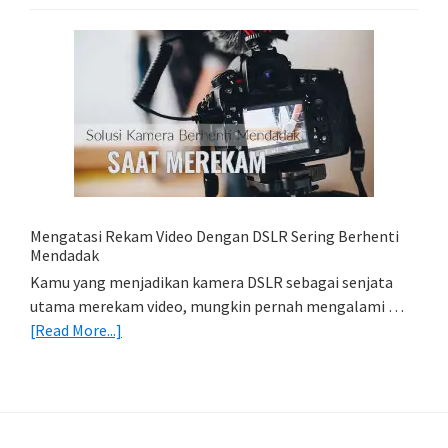
Lightroom
Mobile:
Cara
Simpan
Foto
Di
HP
(Export
&
Import
Mengatasi Rekam Video Dengan DSLR Sering Berhenti
Foto)
Mendadak
Kamu yang menjadikan kamera DSLR sebagai senjata
utama merekam video, mungkin pernah mengalami …
about
[Read More...]
Mengatasi
Rekam
Video
Dengan