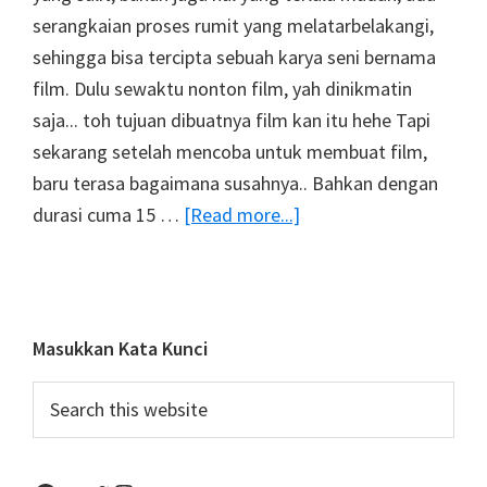
serangkaian proses rumit yang melatarbelakangi,
sehingga bisa tercipta sebuah karya seni bernama
film. Dulu sewaktu nonton film, yah dinikmatin
saja... toh tujuan dibuatnya film kan itu hehe Tapi
sekarang setelah mencoba untuk membuat film,
baru terasa bagaimana susahnya.. Bahkan dengan
about
durasi cuma 15 …
[Read more...]
Emergency
Valentine
–
Behind
Primary
Masukkan Kata Kunci
the
Sidebar
Search
Eyes
this
of
website
Producer