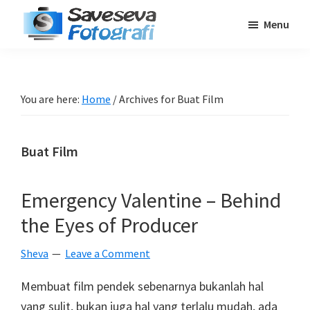
Skip
Skip
Skip
Menu
to
to
to
Saveseva
main
primary
footer
Belajar
Fotografi
content
sidebar
Fotografi
Pemula
You are here:
Home
/
Archives for Buat Film
-
Tips
Buat Film
-
Tutorial
-
Emergency Valentine – Behind
Berita
the Eyes of Producer
-
Traveling
Sheva
Leave a Comment
Membuat film pendek sebenarnya bukanlah hal
yang sulit, bukan juga hal yang terlalu mudah, ada