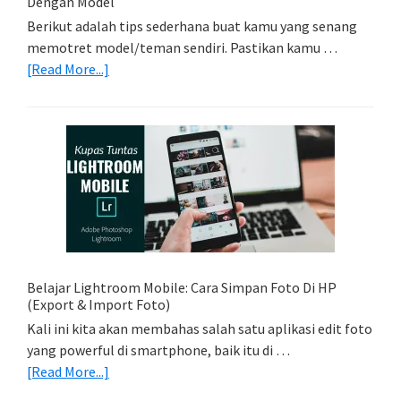
Dengan Model
Berikut adalah tips sederhana buat kamu yang senang
memotret model/teman sendiri. Pastikan kamu …
about
[Read More...]
Tips
Foto
Sederhana:
Memadukan
Foto
Light
Trail
Dengan
Model
Belajar Lightroom Mobile: Cara Simpan Foto Di HP
(Export & Import Foto)
Kali ini kita akan membahas salah satu aplikasi edit foto
yang powerful di smartphone, baik itu di …
about
[Read More...]
Belajar