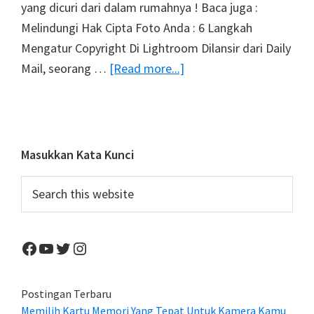
yang dicuri dari dalam rumahnya ! Baca juga :
Melindungi Hak Cipta Foto Anda : 6 Langkah
Mengatur Copyright Di Lightroom Dilansir dari Daily
about
Mail, seorang …
[Read more...]
Berkat
Data
EXIF,
Seorang
Primary
Masukkan Kata Kunci
Fotografer
Sidebar
Search
Mendapatkan
this
Kembali
website
Kameranya
Facebook
YouTube
Twitter
Instagram
Yang
Dicuri
Postingan Terbaru
Memilih Kartu Memori Yang Tepat Untuk Kamera Kamu