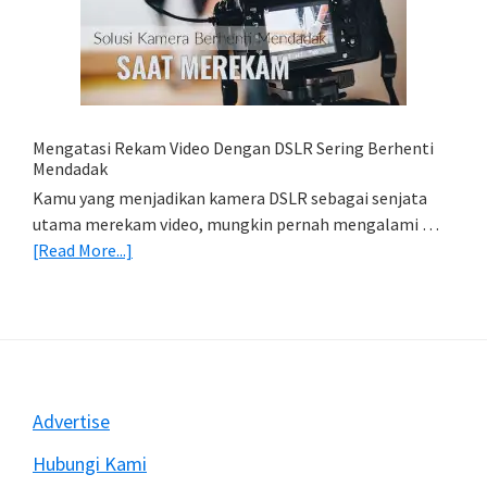
Foto
Di
HP
(Export
&
Import
Mengatasi Rekam Video Dengan DSLR Sering Berhenti
Foto)
Mendadak
Kamu yang menjadikan kamera DSLR sebagai senjata
utama merekam video, mungkin pernah mengalami …
about
[Read More...]
Mengatasi
Rekam
Video
Dengan
DSLR
Sering
Footer
Advertise
Berhenti
Mendadak
Hubungi Kami