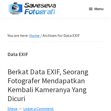
Skip
Skip
Skip
Menu
to
to
to
Saveseva
main
primary
footer
Belajar
Fotografi
content
sidebar
Fotografi
Pemula
You are here:
Home
/
Archives for Data EXIF
-
Tips
Data EXIF
-
Tutorial
-
Berkat Data EXIF, Seorang
Berita
Fotografer Mendapatkan
-
Kembali Kameranya Yang
Traveling
Dicuri
Sheva
Leave a Comment