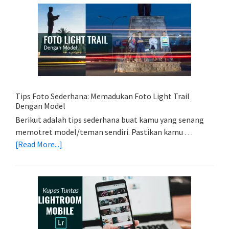
Memori
Yang
Tepat
Untuk
Kamera
Kamu
Tips Foto Sederhana: Memadukan Foto Light Trail
Dengan Model
Berikut adalah tips sederhana buat kamu yang senang
memotret model/teman sendiri. Pastikan kamu …
about
[Read More...]
Tips
Foto
Sederhana:
Memadukan
Foto
Light