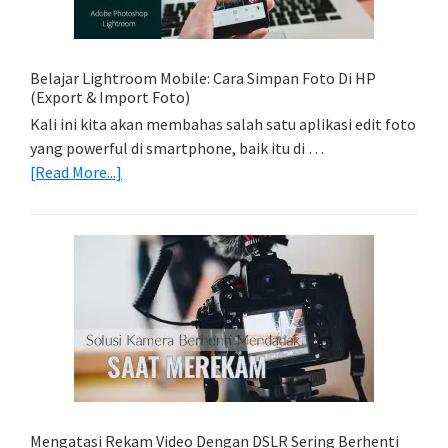
Trail
Dengan
Model
Belajar Lightroom Mobile: Cara Simpan Foto Di HP
(Export & Import Foto)
Kali ini kita akan membahas salah satu aplikasi edit foto
yang powerful di smartphone, baik itu di …
about
[Read More...]
Belajar
Lightroom
Mobile:
Cara
Simpan
Foto
Di
HP
(Export
&
Import
Mengatasi Rekam Video Dengan DSLR Sering Berhenti