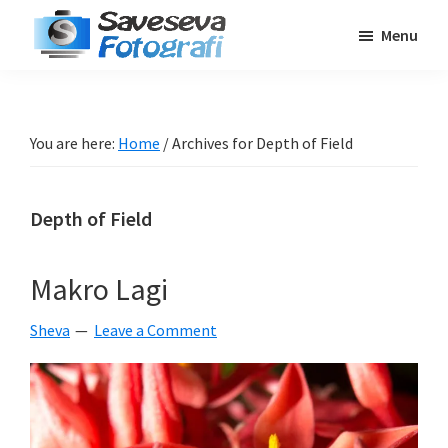
Skip
Skip
Skip
Menu
to
to
to
Saveseva
main
primary
footer
Belajar
Fotografi
content
sidebar
Fotografi
Pemula
You are here:
Home
/
Archives for Depth of Field
-
Tips
Depth of Field
-
Tutorial
-
Makro Lagi
Berita
Sheva
Leave a Comment
-
Traveling