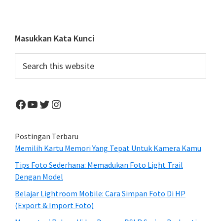
Dengan
Light
Bokeh
Primary
Masukkan Kata Kunci
Yang
Sidebar
Search
Creamy
this
website
Facebook
YouTube
Twitter
Instagram
Postingan Terbaru
Memilih Kartu Memori Yang Tepat Untuk Kamera Kamu
Tips Foto Sederhana: Memadukan Foto Light Trail
Dengan Model
Belajar Lightroom Mobile: Cara Simpan Foto Di HP
(Export & Import Foto)