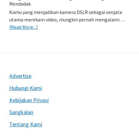
Foto)
Mendadak
Kamu yang menjadikan kamera DSLR sebagai senjata
utama merekam video, mungkin pernah mengalami …
about
[Read More...]
Mengatasi
Rekam
Video
Dengan
DSLR
Sering
Footer
Advertise
Berhenti
Mendadak
Hubungi Kami
Kebijakan Privasi
Sangkalan
Tentang Kami