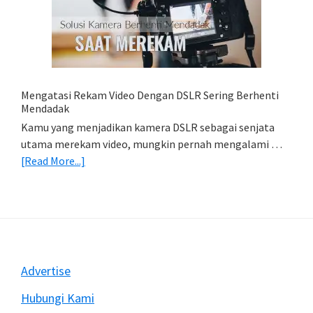
Foto
Di
HP
(Export
&
Import
Mengatasi Rekam Video Dengan DSLR Sering Berhenti
Foto)
Mendadak
Kamu yang menjadikan kamera DSLR sebagai senjata
utama merekam video, mungkin pernah mengalami …
about
[Read More...]
Mengatasi
Rekam
Video
Dengan
DSLR
Sering
Footer
Advertise
Berhenti
Mendadak
Hubungi Kami