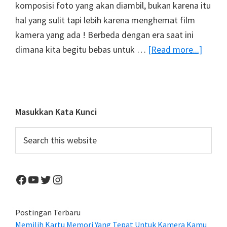
komposisi foto yang akan diambil, bukan karena itu
hal yang sulit tapi lebih karena menghemat film
kamera yang ada ! Berbeda dengan era saat ini
about
dimana kita begitu bebas untuk …
[Read more...]
Era
Film
Kamer
Di
Primary
Masukkan Kata Kunci
Ujung
Sidebar
Search
Tandu
this
Fujifil
website
Menai
Facebook
YouTube
Twitter
Instagram
Harga
Film
Kamer
Postingan Terbaru
Memilih Kartu Memori Yang Tepat Untuk Kamera Kamu
Produ