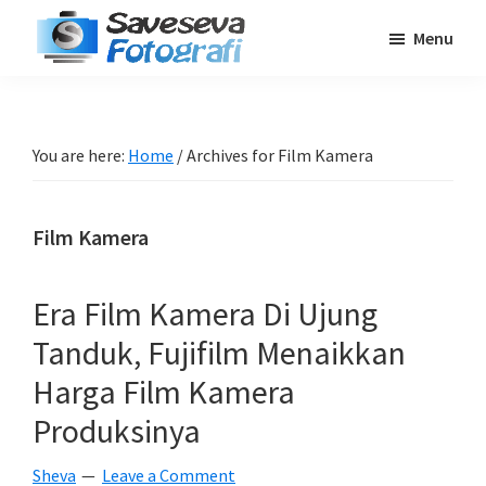
Skip
Skip
Skip
Menu
to
to
to
Saveseva
main
primary
footer
Belajar
Fotografi
content
sidebar
Fotografi
Pemula
You are here:
Home
/
Archives for Film Kamera
-
Tips
Film Kamera
-
Tutorial
-
Era Film Kamera Di Ujung
Berita
Tanduk, Fujifilm Menaikkan
-
Harga Film Kamera
Traveling
Produksinya
Sheva
Leave a Comment