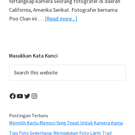
tertangkap kamera seorang fotografer di daerah
California, Amerika Serikat. Fotografer bernama
about
Poo Chan ini …
[Read more...]
Foto
Gagak
Di
Atas
Primary
Masukkan Kata Kunci
Punggung
Sidebar
Search
Burung
this
Elang
website
Menjadi
Facebook
YouTube
Twitter
Instagram
Viral
Di
Internet
Postingan Terbaru
Memilih Kartu Memori Yang Tepat Untuk Kamera Kamu
Tips Foto Sederhana: Memadukan Foto Light Trail