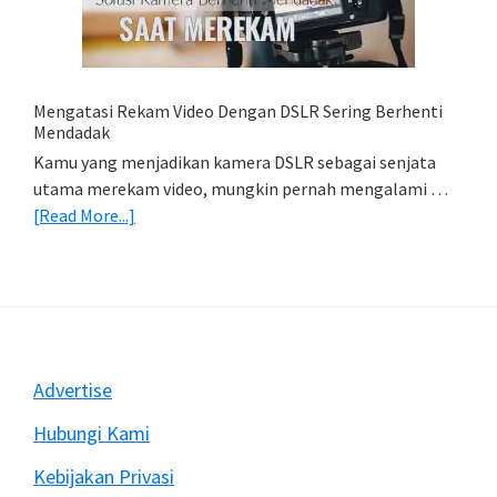
HP
(Export
&
Import
Mengatasi Rekam Video Dengan DSLR Sering Berhenti
Foto)
Mendadak
Kamu yang menjadikan kamera DSLR sebagai senjata
utama merekam video, mungkin pernah mengalami …
about
[Read More...]
Mengatasi
Rekam
Video
Dengan
DSLR
Sering
Footer
Advertise
Berhenti
Mendadak
Hubungi Kami
Kebijakan Privasi