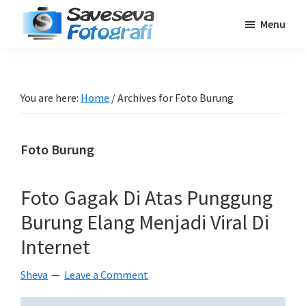
Skip
Skip
Skip
Menu
to
to
to
Saveseva
main
primary
footer
Belajar
Fotografi
content
sidebar
Fotografi
Pemula
You are here:
Home
/
Archives for Foto Burung
-
Tips
Foto Burung
-
Tutorial
-
Foto Gagak Di Atas Punggung
Berita
Burung Elang Menjadi Viral Di
-
Internet
Traveling
Sheva
Leave a Comment