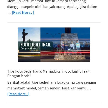
Memilih kartu memori untuk kamera terkadang
dianggap sepele oleh banyak orang. Apalagi jika dalam
about
…
[Read More...]
Memilih
Kartu
Memori
Yang
Tepat
Untuk
Kamera
Kamu
Tips Foto Sederhana: Memadukan Foto Light Trail
Dengan Model
Berikut adalah tips sederhana buat kamu yang senang
memotret model/teman sendiri. Pastikan kamu …
about
[Read More...]
Tips
Foto