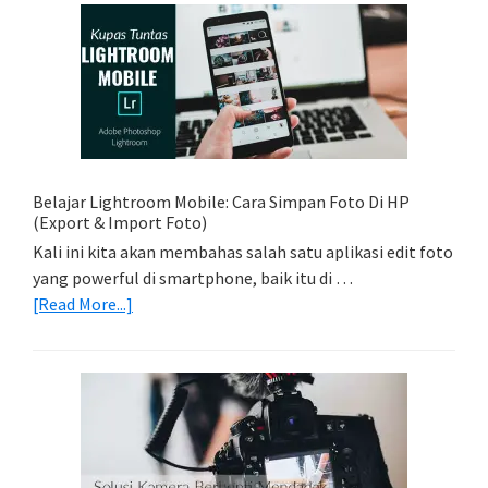
Sederhana:
Memadukan
Foto
Light
Trail
Dengan
Model
Belajar Lightroom Mobile: Cara Simpan Foto Di HP
(Export & Import Foto)
Kali ini kita akan membahas salah satu aplikasi edit foto
yang powerful di smartphone, baik itu di …
about
[Read More...]
Belajar
Lightroom
Mobile:
Cara
Simpan
Foto
Di