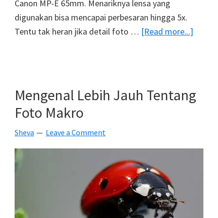
Canon MP-E 65mm. Menariknya lensa yang
digunakan bisa mencapai perbesaran hingga 5x.
about
Tentu tak heran jika detail foto …
[Read more...]
21
Foto
Makro
Keren
Mengenal Lebih Jauh Tentang
Ini
Foto Makro
Akan
Mema
Sheva
Leave a Comment
Seman
Kamu
Untuk
Memot
Makro