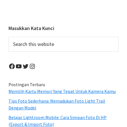
Men
Leb
Jau
Ten
Primary
Masukkan Kata Kunci
Fot
Sidebar
Search
Mak
this
website
Facebook
YouTube
Twitter
Instagram
Postingan Terbaru
Memilih Kartu Memori Yang Tepat Untuk Kamera Kamu
Tips Foto Sederhana: Memadukan Foto Light Trail
Dengan Model
Belajar Lightroom Mobile: Cara Simpan Foto Di HP
(Export & Import Foto)