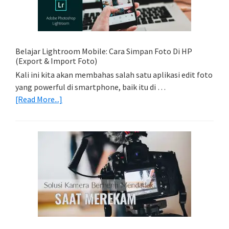
Trail
Dengan
Model
Belajar Lightroom Mobile: Cara Simpan Foto Di HP
(Export & Import Foto)
Kali ini kita akan membahas salah satu aplikasi edit foto
yang powerful di smartphone, baik itu di …
about
[Read More...]
Belajar
Lightroom
Mobile:
Cara
Simpan
Foto
Di
HP
(Export
&