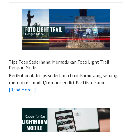
Kartu
Memori
Yang
Tepat
Untuk
Kamera
Kamu
Tips Foto Sederhana: Memadukan Foto Light Trail
Dengan Model
Berikut adalah tips sederhana buat kamu yang senang
memotret model/teman sendiri. Pastikan kamu …
about
[Read More...]
Tips
Foto
Sederhana:
Memadukan
Foto
Light