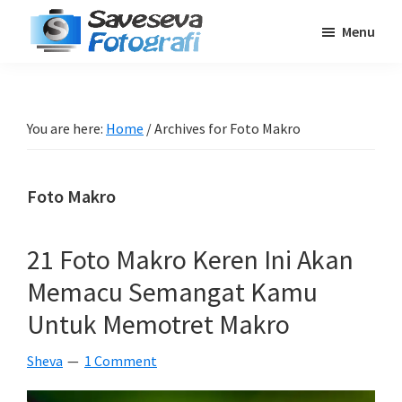
Skip
Skip
Skip
Menu
to
to
to
Saveseva
main
primary
footer
Belajar
Fotografi
content
sidebar
Fotografi
Pemula
You are here:
Home
/
Archives for Foto Makro
-
Tips
Foto Makro
-
Tutorial
-
21 Foto Makro Keren Ini Akan
Berita
Memacu Semangat Kamu
-
Untuk Memotret Makro
Traveling
Sheva
1 Comment