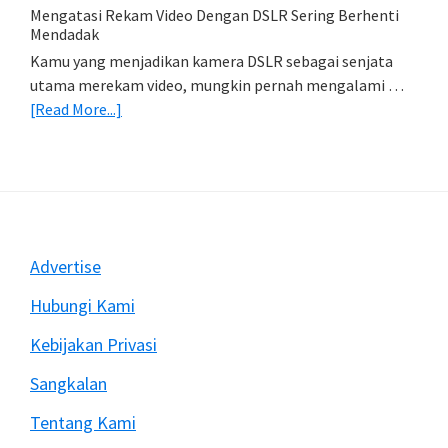
Import
Mengatasi Rekam Video Dengan DSLR Sering Berhenti
Foto)
Mendadak
Kamu yang menjadikan kamera DSLR sebagai senjata
utama merekam video, mungkin pernah mengalami …
about
[Read More...]
Mengatasi
Rekam
Video
Dengan
DSLR
Sering
Footer
Advertise
Berhenti
Mendadak
Hubungi Kami
Kebijakan Privasi
Sangkalan
Tentang Kami