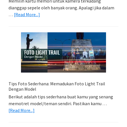
Memilih kartu memori untuk kamera terkadang
dianggap sepele oleh banyak orang. Apalagi jika dalam
about
…
[Read More...]
Memilih
Kartu
Memori
Yang
Tepat
Untuk
Kamera
Kamu
Tips Foto Sederhana: Memadukan Foto Light Trail
Dengan Model
Berikut adalah tips sederhana buat kamu yang senang
memotret model/teman sendiri. Pastikan kamu …
about
[Read More...]
Tips
Foto