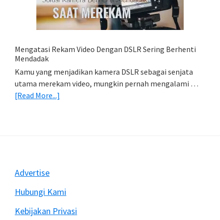
HP
(Export
&
Import
Mengatasi Rekam Video Dengan DSLR Sering Berhenti
Foto)
Mendadak
Kamu yang menjadikan kamera DSLR sebagai senjata
utama merekam video, mungkin pernah mengalami …
about
[Read More...]
Mengatasi
Rekam
Video
Dengan
DSLR
Sering
Footer
Advertise
Berhenti
Mendadak
Hubungi Kami
Kebijakan Privasi