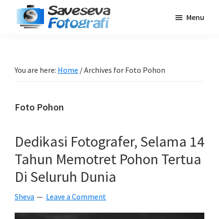
Skip
Skip
Skip
Menu
to
to
to
Saveseva
main
primary
footer
Belajar
Fotografi
content
sidebar
Fotografi
Pemula
You are here:
Home
/
Archives for Foto Pohon
-
Tips
Foto Pohon
-
Tutorial
-
Dedikasi Fotografer, Selama 14
Berita
Tahun Memotret Pohon Tertua
-
Di Seluruh Dunia
Traveling
Sheva
Leave a Comment