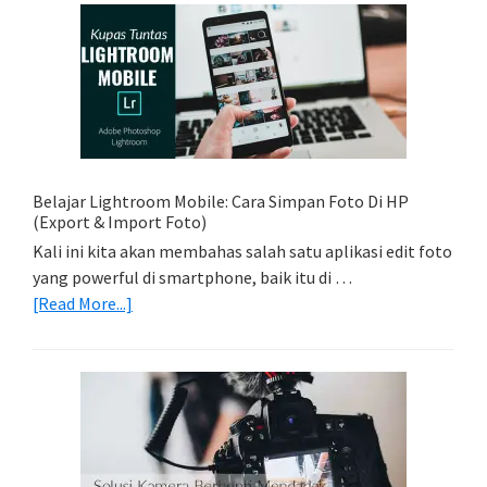
Sederhana:
Memadukan
Foto
Light
Trail
Dengan
Model
Belajar Lightroom Mobile: Cara Simpan Foto Di HP
(Export & Import Foto)
Kali ini kita akan membahas salah satu aplikasi edit foto
yang powerful di smartphone, baik itu di …
about
[Read More...]
Belajar
Lightroom
Mobile:
Cara
Simpan
Foto
Di