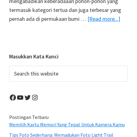
mengabadikan keberadaaan pohon-pohon yang
termasuk kategori tertua dan juga terbesar yang
about
pernah ada di permukaan bumi …
[Read more...]
Dedikas
Fotogra
Selama
14
Primary
Masukkan Kata Kunci
Tahun
Sidebar
Search
Memot
this
Pohon
website
Tertua
Facebook
YouTube
Twitter
Instagram
Di
Seluruh
Dunia
Postingan Terbaru
Memilih Kartu Memori Yang Tepat Untuk Kamera Kamu
Tips Foto Sederhana: Memadukan Foto Light Trail