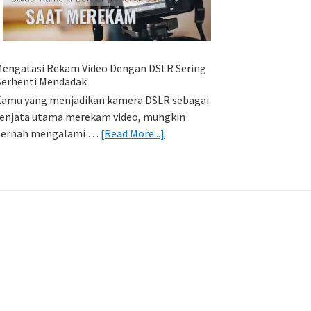
HP
(Export
&
Import
engatasi Rekam Video Dengan DSLR Sering
Foto)
erhenti Mendadak
amu yang menjadikan kamera DSLR sebagai
enjata utama merekam video, mungkin
about
pernah mengalami …
[Read More...]
Mengatasi
Rekam
Video
Dengan
DSLR
Sering
Berhenti
Mendadak