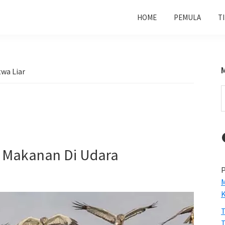
HOME
PEMULA
T
twa Liar
S
t
w
i Makanan Di Udara
P
M
T
T