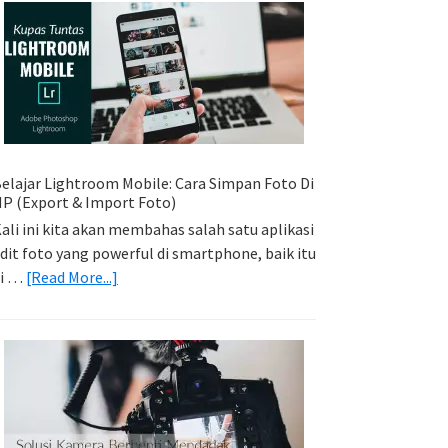
Sederhana:
Memadukan
Foto
Light
Trail
Dengan
Model
elajar Lightroom Mobile: Cara Simpan Foto Di
P (Export & Import Foto)
ali ini kita akan membahas salah satu aplikasi
dit foto yang powerful di smartphone, baik itu
about
di …
[Read More...]
Belajar
Lightroom
Mobile:
Cara
Simpan
Foto
Di