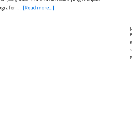
about
tografer …
[Read more...]
Foto
Badak
M
Hasil
B
Menanti
K
Selama
s
7
Jam