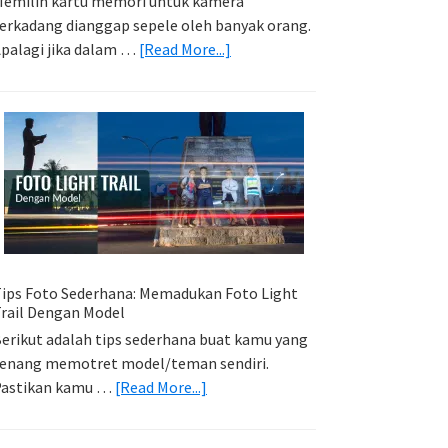
emilih kartu memori untuk kamera
erkadang dianggap sepele oleh banyak orang.
about
palagi jika dalam …
[Read More...]
Memilih
Kartu
Memori
Yang
Tepat
Untuk
Kamera
Kamu
ips Foto Sederhana: Memadukan Foto Light
rail Dengan Model
erikut adalah tips sederhana buat kamu yang
enang memotret model/teman sendiri.
about
Pastikan kamu …
[Read More...]
Tips
Foto