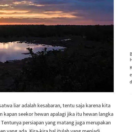
B
H
K
e
twa liar adalah kesabaran, tentu saja karena kita
 kapan seekor hewan apalagi jika itu hewan langka
t. Tentunya persiapan yang matang juga merupakan
 yang ada. Kira-kira hal itulah yang menjadi