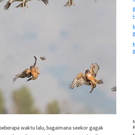
B
H
M
B
M
B
M
 beberapa waktu lalu, bagaimana seekor gagak