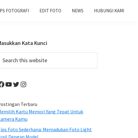
IPS FOTOGRAFI
EDIT FOTO
NEWS
HUBUNGI KAMI
Primary
Masukkan Kata Kunci
Sidebar
earch
his
ebsite
Facebook
YouTube
Twitter
Instagram
ostingan Terbaru
emilih Kartu Memori Yang Tepat Untuk
Kamera Kamu
ips Foto Sederhana: Memadukan Foto Light
rail Dengan Model