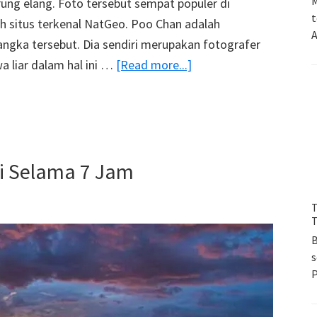
M
ung elang. Foto tersebut sempat populer di
t
eh situs terkenal NatGeo. Poo Chan adalah
A
ngka tersebut. Dia sendiri merupakan fotografer
about
a liar dalam hal ini …
[Read more...]
Foto
Unik
:
Elang
i Selama 7 Jam
Berbagi
Makanan
Di
T
T
Udara
B
s