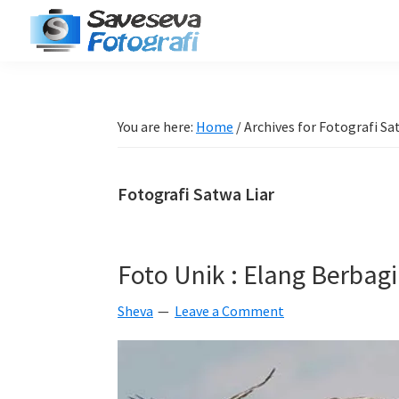
Skip
Skip
Skip
Skip
to
to
to
to
Saveseva
primary
main
primary
footer
Belajar
Fotografi
navigation
content
sidebar
Fotografi
Pemula
You are here:
Home
/
Archives for Fotografi Sa
-
Tips
Fotografi Satwa Liar
-
Tutorial
-
Foto Unik : Elang Berbag
Berita
-
Sheva
Leave a Comment
Traveling