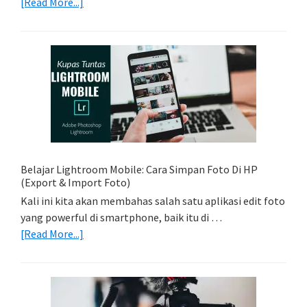
about
[Read More...]
Tips
Foto
Sederhana:
Memadukan
Foto
Light
Trail
Dengan
Model
Belajar Lightroom Mobile: Cara Simpan Foto Di HP
(Export & Import Foto)
Kali ini kita akan membahas salah satu aplikasi edit foto
yang powerful di smartphone, baik itu di …
about
[Read More...]
Belajar
Lightroom
Mobile:
Cara