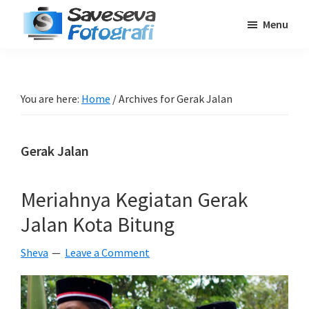
Skip
Skip
Skip
Menu
to
to
to
Saveseva
main
primary
footer
Belajar
Fotografi
content
sidebar
Fotografi
Pemula
You are here:
Home
/
Archives for Gerak Jalan
-
Tips
Gerak Jalan
-
Tutorial
-
Meriahnya Kegiatan Gerak
Berita
Jalan Kota Bitung
-
Traveling
Sheva
Leave a Comment