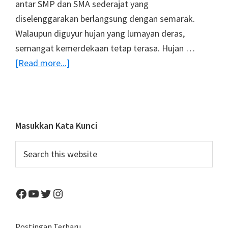
antar SMP dan SMA sederajat yang
diselenggarakan berlangsung dengan semarak.
Walaupun diguyur hujan yang lumayan deras,
semangat kemerdekaan tetap terasa. Hujan …
about
[Read more...]
Meriahnya
Kegiatan
Gerak
Jalan
Primary
Masukkan Kata Kunci
Kota
Sidebar
Search
Bitung
this
website
Facebook
YouTube
Twitter
Instagram
Postingan Terbaru