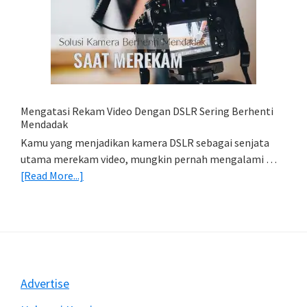
Simpan
Foto
Di
HP
(Export
&
Import
Mengatasi Rekam Video Dengan DSLR Sering Berhenti
Foto)
Mendadak
Kamu yang menjadikan kamera DSLR sebagai senjata
utama merekam video, mungkin pernah mengalami …
about
[Read More...]
Mengatasi
Rekam
Video
Dengan
DSLR
Sering
Footer
Advertise
Berhenti
Mendadak