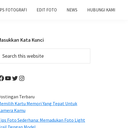
IPS FOTOGRAFI
EDIT FOTO
NEWS
HUBUNGI KAMI
Primary
Masukkan Kata Kunci
Sidebar
earch
his
ebsite
Facebook
YouTube
Twitter
Instagram
ostingan Terbaru
emilih Kartu Memori Yang Tepat Untuk
Kamera Kamu
ips Foto Sederhana: Memadukan Foto Light
rail Dengan Model