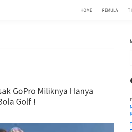
HOME
PEMULA
T
S
t
w
rusak GoPro Miliknya Hanya
la Golf !
P
M
T
T