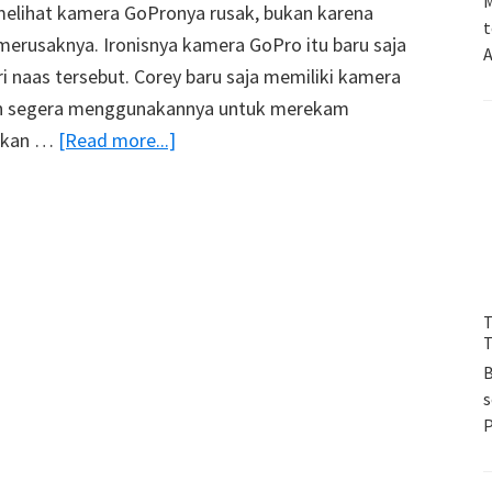
M
 melihat kamera GoPronya rusak, bukan karena
t
g merusaknya. Ironisnya kamera GoPro itu baru saja
A
ri naas tersebut. Corey baru saja memiliki kamera
gin segera menggunakannya untuk merekam
about
pakan …
[Read more...]
Video
Unik
:
Pria
Ini
T
Merusak
T
GoPro
B
Miliknya
s
Hanya
Dengan
Satu