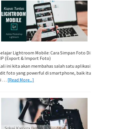
Sederhana:
Memadukan
Foto
Light
Trail
Dengan
Model
elajar Lightroom Mobile: Cara Simpan Foto Di
P (Export & Import Foto)
ali ini kita akan membahas salah satu aplikasi
dit foto yang powerful di smartphone, baik itu
about
di …
[Read More...]
Belajar
Lightroom
Mobile:
Cara
Simpan
Foto
Di