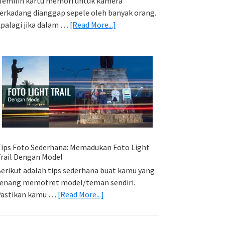
emilih kartu memori untuk kamera
erkadang dianggap sepele oleh banyak orang.
about
palagi jika dalam …
[Read More...]
Memilih
Kartu
Memori
Yang
Tepat
Untuk
Kamera
Kamu
ips Foto Sederhana: Memadukan Foto Light
rail Dengan Model
erikut adalah tips sederhana buat kamu yang
enang memotret model/teman sendiri.
about
Pastikan kamu …
[Read More...]
Tips
Foto