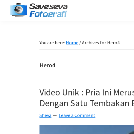
Skip
Skip
Skip
Skip
to
to
to
to
Saveseva
primary
main
primary
footer
Belajar
Fotografi
navigation
content
sidebar
Fotografi
Pemula
You are here:
Home
/
Archives for Hero4
-
Tips
Hero4
-
Tutorial
-
Video Unik : Pria Ini Me
Berita
Dengan Satu Tembakan Bo
-
Traveling
Sheva
Leave a Comment