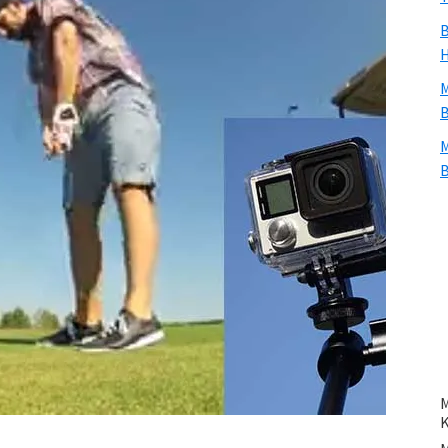
B
H
M
B
M
B
M