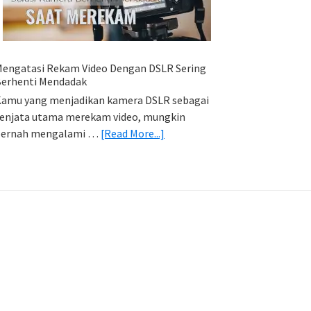
HP
(Export
&
Import
engatasi Rekam Video Dengan DSLR Sering
Foto)
erhenti Mendadak
amu yang menjadikan kamera DSLR sebagai
enjata utama merekam video, mungkin
about
pernah mengalami …
[Read More...]
Mengatasi
Rekam
Video
Dengan
DSLR
Sering
Berhenti
Mendadak