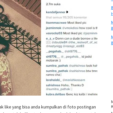
B
H
M
B
M
B
M
ak like yang bisa anda kumpulkan di foto postingan