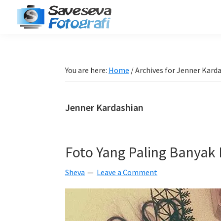
Skip
Skip
Skip
Skip
to
to
to
to
Saveseva
primary
main
primary
footer
Belajar
Fotografi
navigation
content
sidebar
Fotografi
Pemula
You are here:
Home
/
Archives for Jenner Kard
-
Tips
Jenner Kardashian
-
Tutorial
-
Foto Yang Paling Banyak
Berita
-
Sheva
Leave a Comment
Traveling