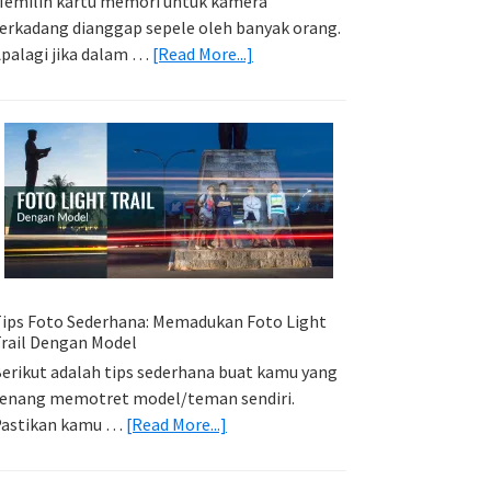
emilih kartu memori untuk kamera
erkadang dianggap sepele oleh banyak orang.
about
palagi jika dalam …
[Read More...]
Memilih
Kartu
Memori
Yang
Tepat
Untuk
Kamera
Kamu
ips Foto Sederhana: Memadukan Foto Light
rail Dengan Model
erikut adalah tips sederhana buat kamu yang
enang memotret model/teman sendiri.
about
Pastikan kamu …
[Read More...]
Tips
Foto