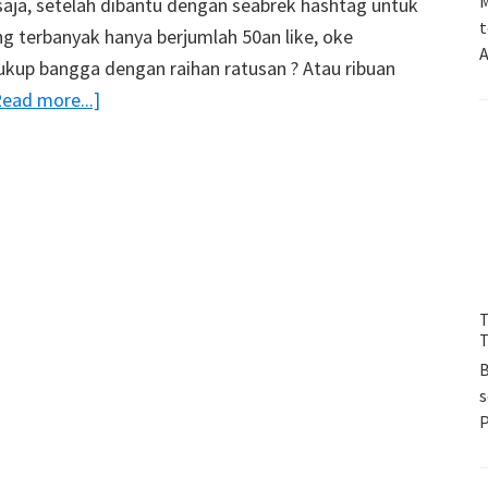
M
saja, setelah dibantu dengan seabrek hashtag untuk
t
g terbanyak hanya berjumlah 50an like, oke
A
up bangga dengan raihan ratusan ? Atau ribuan
about
Read more...]
Foto
Yang
Paling
Banyak
Mendapat
Like
Di
T
T
Instagram
B
s