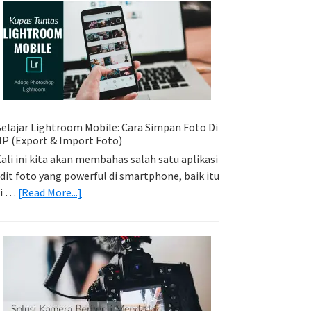
Sederhana:
Memadukan
Foto
Light
Trail
Dengan
Model
elajar Lightroom Mobile: Cara Simpan Foto Di
P (Export & Import Foto)
ali ini kita akan membahas salah satu aplikasi
dit foto yang powerful di smartphone, baik itu
about
di …
[Read More...]
Belajar
Lightroom
Mobile:
Cara
Simpan
Foto
Di