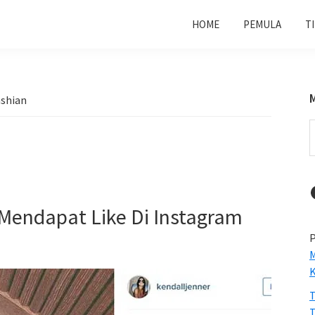
HOME
PEMULA
T
ashian
S
t
w
 Mendapat Like Di Instagram
P
M
T
T