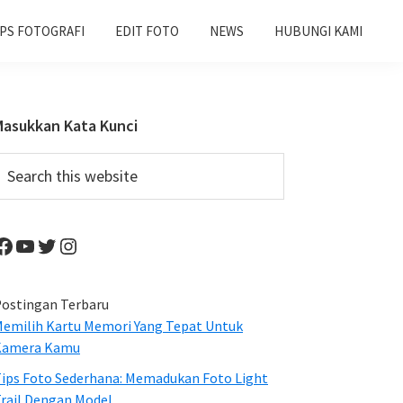
IPS FOTOGRAFI
EDIT FOTO
NEWS
HUBUNGI KAMI
Primary
Masukkan Kata Kunci
Sidebar
earch
his
ebsite
Facebook
YouTube
Twitter
Instagram
ostingan Terbaru
emilih Kartu Memori Yang Tepat Untuk
Kamera Kamu
ips Foto Sederhana: Memadukan Foto Light
rail Dengan Model