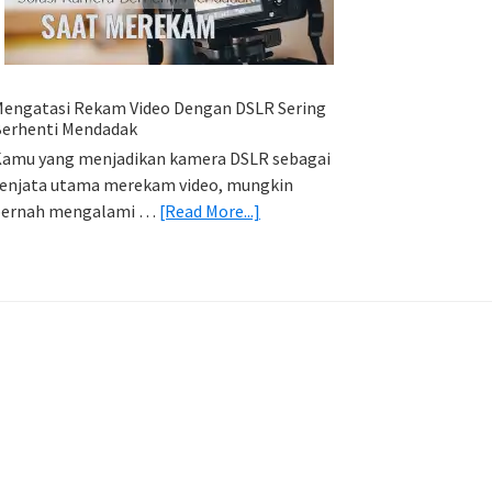
HP
(Export
&
Import
engatasi Rekam Video Dengan DSLR Sering
Foto)
erhenti Mendadak
amu yang menjadikan kamera DSLR sebagai
enjata utama merekam video, mungkin
about
pernah mengalami …
[Read More...]
Mengatasi
Rekam
Video
Dengan
DSLR
Sering
Berhenti
Mendadak