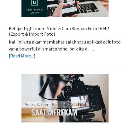
Trail
Dengan
Model
Belajar Lightroom Mobile: Cara Simpan Foto Di HP
(Export & Import Foto)
Kali ini kita akan membahas salah satu aplikasi edit foto
yang powerful di smartphone, baik itu di …
about
[Read More...]
Belajar
Lightroom
Mobile:
Cara
Simpan
Foto
Di
HP
(Export
&