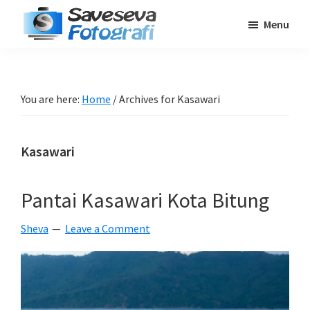
Skip
Skip
Skip
Menu
to
to
to
Saveseva
main
primary
footer
Belajar
Fotografi
content
sidebar
Fotografi
Pemula
You are here:
Home
/
Archives for Kasawari
-
Tips
Kasawari
-
Tutorial
-
Pantai Kasawari Kota Bitung
Berita
Sheva
Leave a Comment
-
Traveling