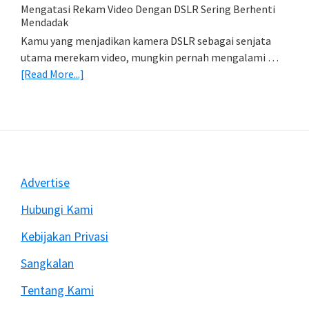
Import
Mengatasi Rekam Video Dengan DSLR Sering Berhenti
Foto)
Mendadak
Kamu yang menjadikan kamera DSLR sebagai senjata
utama merekam video, mungkin pernah mengalami …
about
[Read More...]
Mengatasi
Rekam
Video
Dengan
DSLR
Sering
Footer
Advertise
Berhenti
Mendadak
Hubungi Kami
Kebijakan Privasi
Sangkalan
Tentang Kami