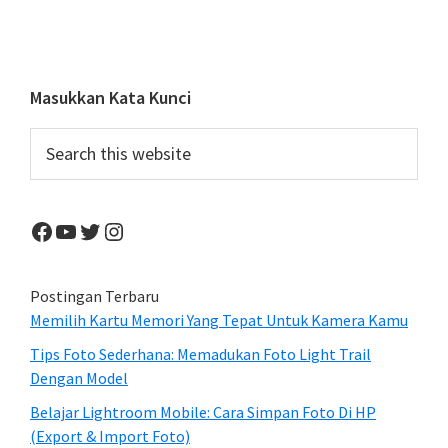
Pantai
Kasawari
Kota
Bitung
Primary
Masukkan Kata Kunci
Sidebar
Search
this
website
Facebook
YouTube
Twitter
Instagram
Postingan Terbaru
Memilih Kartu Memori Yang Tepat Untuk Kamera Kamu
Tips Foto Sederhana: Memadukan Foto Light Trail
Dengan Model
Belajar Lightroom Mobile: Cara Simpan Foto Di HP
(Export & Import Foto)