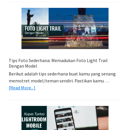
Kartu
Memori
Yang
Tepat
Untuk
Kamera
Kamu
Tips Foto Sederhana: Memadukan Foto Light Trail
Dengan Model
Berikut adalah tips sederhana buat kamu yang senang
memotret model/teman sendiri. Pastikan kamu …
about
[Read More...]
Tips
Foto
Sederhana:
Memadukan
Foto
Light