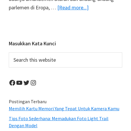
about
parlemen di Eropa, …
[Read more...]
Selamatkan
Kebebasan
Foto
Panorama
Primary
Masukkan Kata Kunci
Lewat
Sidebar
Search
Petisi
this
Online
website
Facebook
YouTube
Twitter
Instagram
Postingan Terbaru
Memilih Kartu Memori Yang Tepat Untuk Kamera Kamu
Tips Foto Sederhana: Memadukan Foto Light Trail
Dengan Model