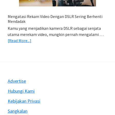
(Export
&
Import
Mengatasi Rekam Video Dengan DSLR Sering Berhenti
Foto)
Mendadak
Kamu yang menjadikan kamera DSLR sebagai senjata
utama merekam video, mungkin pernah mengalami …
about
[Read More...]
Mengatasi
Rekam
Video
Dengan
DSLR
Sering
Footer
Advertise
Berhenti
Mendadak
Hubungi Kami
Kebijakan Privasi
Sangkalan