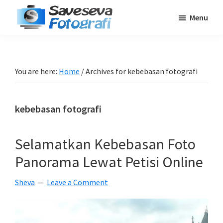
Skip
Skip
Skip
Menu
to
to
to
Saveseva
main
primary
footer
Belajar
Fotografi
content
sidebar
Fotografi
Pemula
You are here:
Home
/
Archives for kebebasan fotografi
-
Tips
kebebasan fotografi
-
Tutorial
-
Selamatkan Kebebasan Foto
Berita
Panorama Lewat Petisi Online
-
Traveling
Sheva
Leave a Comment