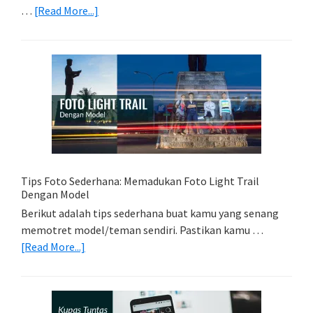
about
…
[Read More...]
Memilih
Kartu
Memori
Yang
Tepat
Untuk
Kamera
Kamu
Tips Foto Sederhana: Memadukan Foto Light Trail
Dengan Model
Berikut adalah tips sederhana buat kamu yang senang
memotret model/teman sendiri. Pastikan kamu …
about
[Read More...]
Tips
Foto
Sederhana:
Memadukan