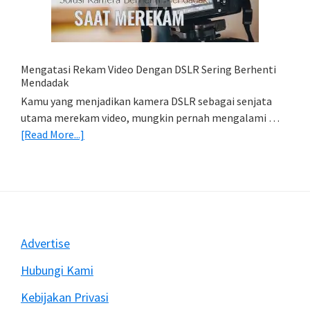
HP
(Export
&
Import
Mengatasi Rekam Video Dengan DSLR Sering Berhenti
Foto)
Mendadak
Kamu yang menjadikan kamera DSLR sebagai senjata
utama merekam video, mungkin pernah mengalami …
about
[Read More...]
Mengatasi
Rekam
Video
Dengan
DSLR
Sering
Footer
Advertise
Berhenti
Mendadak
Hubungi Kami
Kebijakan Privasi