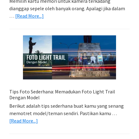
Memilih kartu memori untuk kamera terkadang
dianggap sepele oleh banyak orang. Apalagi jika dalam
about
…
[Read More...]
Memilih
Kartu
Memori
Yang
Tepat
Untuk
Kamera
Kamu
Tips Foto Sederhana: Memadukan Foto Light Trail
Dengan Model
Berikut adalah tips sederhana buat kamu yang senang
memotret model/teman sendiri. Pastikan kamu …
about
[Read More...]
Tips
Foto