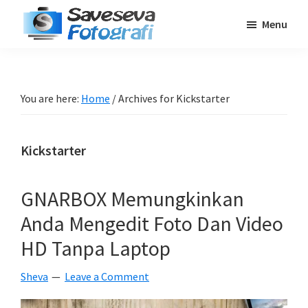
Skip
Skip
Skip
Menu
to
to
to
Saveseva
main
primary
footer
Belajar
Fotografi
content
sidebar
Fotografi
Pemula
You are here:
Home
/
Archives for Kickstarter
-
Tips
Kickstarter
-
Tutorial
-
GNARBOX Memungkinkan
Berita
Anda Mengedit Foto Dan Video
-
HD Tanpa Laptop
Traveling
Sheva
Leave a Comment