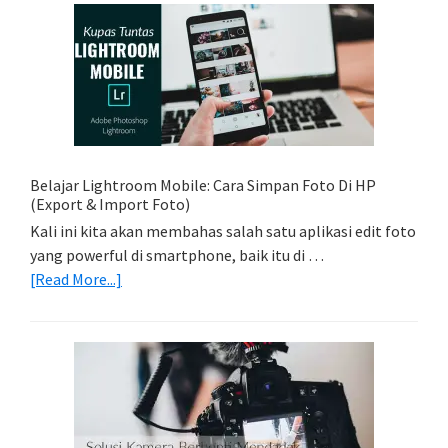
Sederhana:
Memadukan
Foto
Light
Trail
Dengan
Model
Belajar Lightroom Mobile: Cara Simpan Foto Di HP
(Export & Import Foto)
Kali ini kita akan membahas salah satu aplikasi edit foto
yang powerful di smartphone, baik itu di …
about
[Read More...]
Belajar
Lightroom
Mobile:
Cara
Simpan
Foto
Di