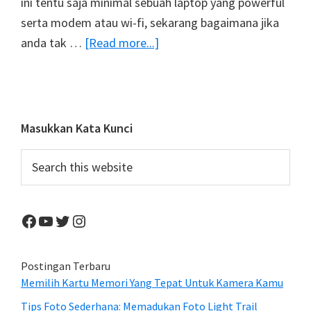
ini tentu saja minimal sebuah laptop yang powerful
serta modem atau wi-fi, sekarang bagaimana jika
about
anda tak …
[Read more...]
GNARBOX
Memungkinkan
Anda
Mengedit
Primary
Masukkan Kata Kunci
Foto
Sidebar
Search
Dan
this
Video
website
HD
Facebook
YouTube
Twitter
Instagram
Tanpa
Laptop
Postingan Terbaru
Memilih Kartu Memori Yang Tepat Untuk Kamera Kamu
Tips Foto Sederhana: Memadukan Foto Light Trail