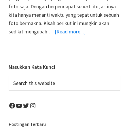
foto saja. Dengan berpendapat seperti itu, artinya
kita hanya menanti waktu yang tepat untuk sebuah
foto bermakna. Kisah berikut ini mungkin akan
about
sedikit mengubah …
[Read more...]
Ketika
Sebuah
Foto
Membuat
Primary
Masukkan Kata Kunci
Orang
Sidebar
Search
Asing
this
Menjadi
website
Keluarga
Facebook
YouTube
Twitter
Instagram
(Kisah
Foto
Pemenang
Postingan Terbaru