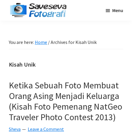
Skip
Skip
Skip
Menu
to
to
to
Saveseva
main
primary
footer
Belajar
Fotografi
content
sidebar
Fotografi
Pemula
You are here:
Home
/
Archives for Kisah Unik
-
Tips
Kisah Unik
-
Tutorial
-
Ketika Sebuah Foto Membuat
Berita
Orang Asing Menjadi Keluarga
-
(Kisah Foto Pemenang NatGeo
Traveling
Traveler Photo Contest 2013)
Sheva
Leave a Comment