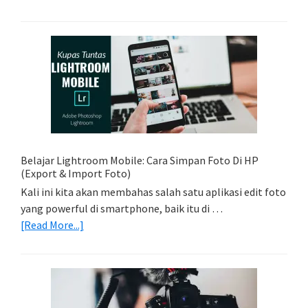
Tips
Foto
Sederhana:
Memadukan
Foto
Light
Trail
Dengan
Model
Belajar Lightroom Mobile: Cara Simpan Foto Di HP
(Export & Import Foto)
Kali ini kita akan membahas salah satu aplikasi edit foto
yang powerful di smartphone, baik itu di …
about
[Read More...]
Belajar
Lightroom
Mobile:
Cara
Simpan