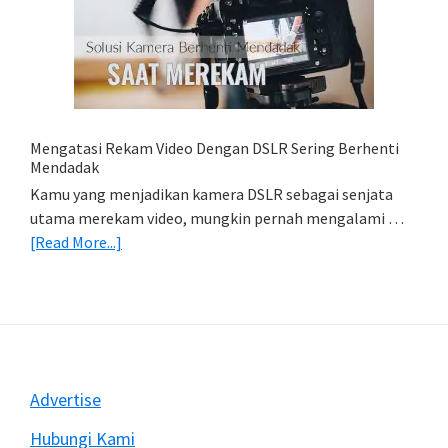
Foto
Di
HP
(Export
&
Import
Mengatasi Rekam Video Dengan DSLR Sering Berhenti
Foto)
Mendadak
Kamu yang menjadikan kamera DSLR sebagai senjata
utama merekam video, mungkin pernah mengalami …
about
[Read More...]
Mengatasi
Rekam
Video
Dengan
DSLR
Sering
Footer
Advertise
Berhenti
Mendadak
Hubungi Kami