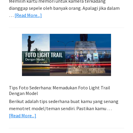
Memilih kartu memori untuk kamera terkadang
dianggap sepele oleh banyak orang. Apalagi jika dalam
about
…
[Read More...]
Memilih
Kartu
Memori
Yang
Tepat
Untuk
Kamera
Kamu
Tips Foto Sederhana: Memadukan Foto Light Trail
Dengan Model
Berikut adalah tips sederhana buat kamu yang senang
memotret model/teman sendiri. Pastikan kamu …
about
[Read More...]
Tips
Foto