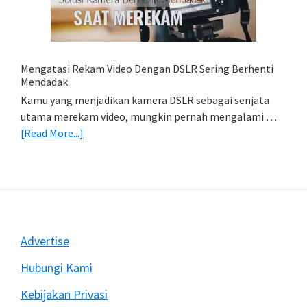
HP
(Export
&
Import
Mengatasi Rekam Video Dengan DSLR Sering Berhenti
Foto)
Mendadak
Kamu yang menjadikan kamera DSLR sebagai senjata
utama merekam video, mungkin pernah mengalami …
about
[Read More...]
Mengatasi
Rekam
Video
Dengan
DSLR
Sering
Footer
Advertise
Berhenti
Mendadak
Hubungi Kami
Kebijakan Privasi