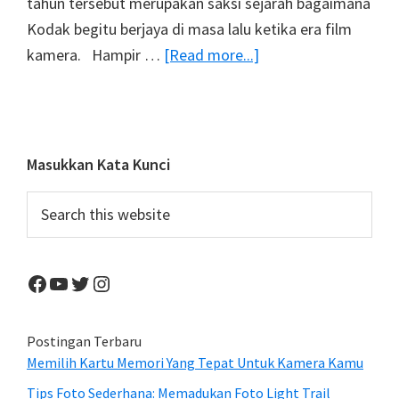
tahun tersebut merupakan saksi sejarah bagaimana
Kodak begitu berjaya di masa lalu ketika era film
about
kamera. Hampir …
[Read more...]
KODAK
Meruntuhkan
Pabrik
Pembuatan
Primary
Masukkan Kata Kunci
Film
Sidebar
Search
Kamera
this
Berusia
website
92
Facebook
YouTube
Twitter
Instagram
Tahun
Postingan Terbaru
Memilih Kartu Memori Yang Tepat Untuk Kamera Kamu
Tips Foto Sederhana: Memadukan Foto Light Trail