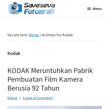
Skip
Skip
Skip
Menu
to
to
to
Saveseva
main
primary
footer
Belajar
Fotografi
content
sidebar
Fotografi
Pemula
You are here:
Home
/
Archives for Kodak
-
Tips
Kodak
-
Tutorial
-
KODAK Meruntuhkan Pabrik
Berita
Pembuatan Film Kamera
-
Berusia 92 Tahun
Traveling
Sheva
Leave a Comment