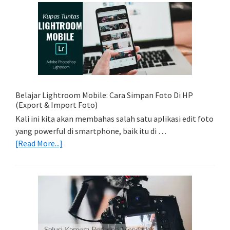
Sederhana:
Memadukan
Foto
Light
Trail
Dengan
Model
Belajar Lightroom Mobile: Cara Simpan Foto Di HP
(Export & Import Foto)
Kali ini kita akan membahas salah satu aplikasi edit foto
yang powerful di smartphone, baik itu di …
about
[Read More...]
Belajar
Lightroom
Mobile:
Cara
Simpan
Foto
Di