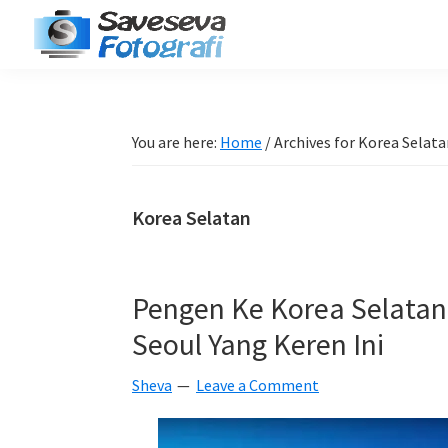
Skip
Skip
Skip
Skip
to
to
to
to
Saveseva
primary
main
primary
footer
Belajar
Fotografi
navigation
content
sidebar
Fotografi
Pemula
You are here:
Home
/
Archives for Korea Selata
-
Tips
Korea Selatan
-
Tutorial
-
Pengen Ke Korea Selatan 
Berita
Seoul Yang Keren Ini
-
Traveling
Sheva
Leave a Comment