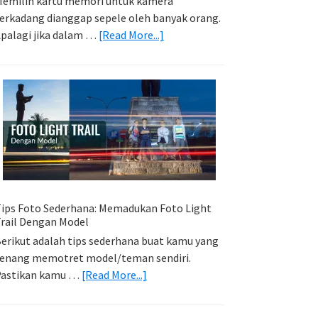
emilih kartu memori untuk kamera
erkadang dianggap sepele oleh banyak orang.
about
palagi jika dalam …
[Read More...]
Memilih
Kartu
Memori
Yang
Tepat
Untuk
Kamera
Kamu
ips Foto Sederhana: Memadukan Foto Light
rail Dengan Model
erikut adalah tips sederhana buat kamu yang
enang memotret model/teman sendiri.
about
Pastikan kamu …
[Read More...]
Tips
Foto