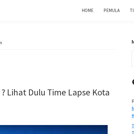
HOME
PEMULA
T
n
S
t
w
? Lihat Dulu Time Lapse Kota
P
M
T
T