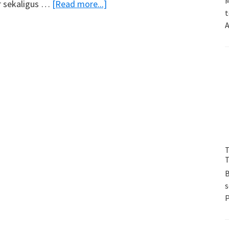
M
about
er sekaligus …
[Read more...]
t
Pengen
A
Ke
Korea
Selatan
?
Lihat
Dulu
Time
Lapse
T
Kota
T
Seoul
B
Yang
s
Keren
Ini