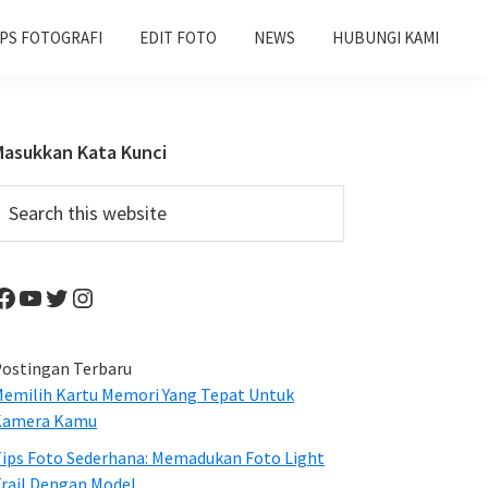
IPS FOTOGRAFI
EDIT FOTO
NEWS
HUBUNGI KAMI
Primary
Masukkan Kata Kunci
Sidebar
earch
his
ebsite
Facebook
YouTube
Twitter
Instagram
ostingan Terbaru
emilih Kartu Memori Yang Tepat Untuk
Kamera Kamu
ips Foto Sederhana: Memadukan Foto Light
rail Dengan Model