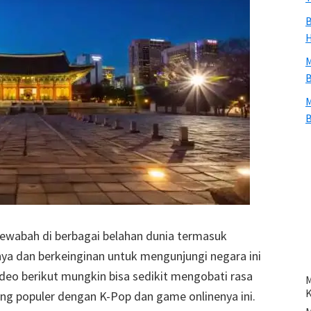
B
H
M
B
M
B
wabah di berbagai belahan dunia termasuk
nya dan berkeinginan untuk mengunjungi negara ini
deo berikut mungkin bisa sedikit mengobati rasa
M
ng populer dengan K-Pop dan game onlinenya ini.