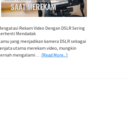
HP
(Export
&
Import
engatasi Rekam Video Dengan DSLR Sering
Foto)
erhenti Mendadak
amu yang menjadikan kamera DSLR sebagai
enjata utama merekam video, mungkin
about
pernah mengalami …
[Read More...]
Mengatasi
Rekam
Video
Dengan
DSLR
Sering
Berhenti
Mendadak