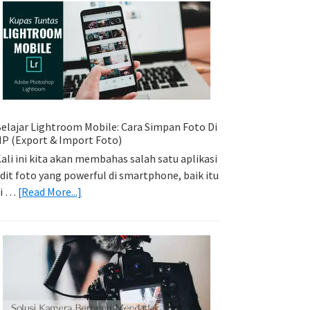
Sederhana:
Memadukan
Foto
Light
Trail
Dengan
Model
elajar Lightroom Mobile: Cara Simpan Foto Di
P (Export & Import Foto)
ali ini kita akan membahas salah satu aplikasi
dit foto yang powerful di smartphone, baik itu
about
di …
[Read More...]
Belajar
Lightroom
Mobile:
Cara
Simpan
Foto
Di