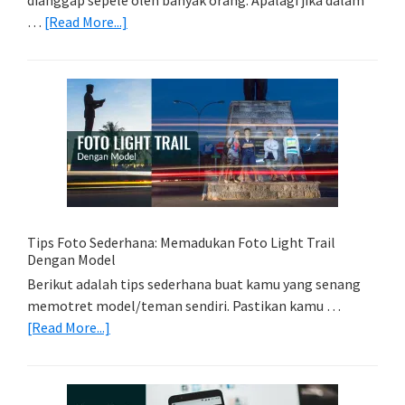
about
…
[Read More...]
Memilih
Kartu
Memori
Yang
Tepat
Untuk
Kamera
Kamu
Tips Foto Sederhana: Memadukan Foto Light Trail
Dengan Model
Berikut adalah tips sederhana buat kamu yang senang
memotret model/teman sendiri. Pastikan kamu …
about
[Read More...]
Tips
Foto
Sederhana: