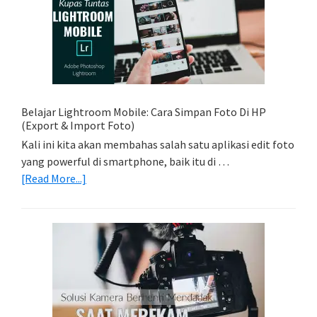
Memadukan
Foto
Light
Trail
Dengan
Model
Belajar Lightroom Mobile: Cara Simpan Foto Di HP
(Export & Import Foto)
Kali ini kita akan membahas salah satu aplikasi edit foto
yang powerful di smartphone, baik itu di …
about
[Read More...]
Belajar
Lightroom
Mobile:
Cara
Simpan
Foto
Di
HP