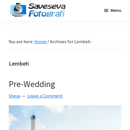
Skip
Skip
Skip
Menu
to
to
to
Saveseva
main
primary
footer
Belajar
Fotografi
content
sidebar
Fotografi
Pemula
You are here:
Home
/
Archives for Lembeh
-
Tips
Lembeh
-
Tutorial
-
Pre-Wedding
Berita
Sheva
Leave a Comment
-
Traveling