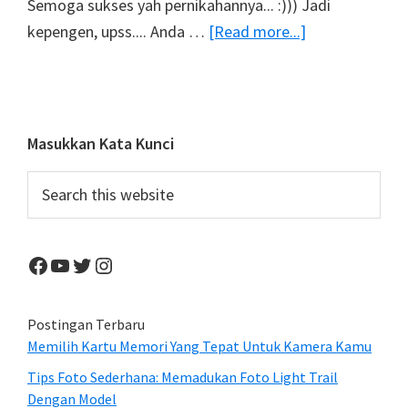
Semoga sukses yah pernikahannya... :))) Jadi
about
kepengen, upss.... Anda …
[Read more...]
Pre-
Wedding
Primary
Masukkan Kata Kunci
Sidebar
Search
this
website
Facebook
YouTube
Twitter
Instagram
Postingan Terbaru
Memilih Kartu Memori Yang Tepat Untuk Kamera Kamu
Tips Foto Sederhana: Memadukan Foto Light Trail
Dengan Model