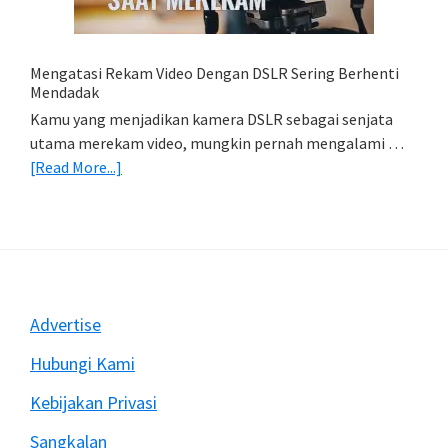
(Export
&
Import
Mengatasi Rekam Video Dengan DSLR Sering Berhenti
Foto)
Mendadak
Kamu yang menjadikan kamera DSLR sebagai senjata
utama merekam video, mungkin pernah mengalami …
about
[Read More...]
Mengatasi
Rekam
Video
Dengan
DSLR
Sering
Footer
Advertise
Berhenti
Mendadak
Hubungi Kami
Kebijakan Privasi
Sangkalan