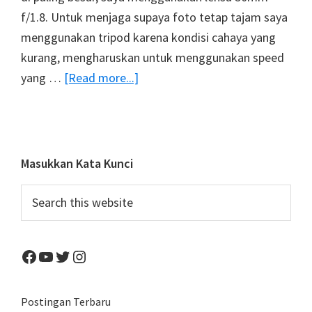
f/1.8. Untuk menjaga supaya foto tetap tajam saya
menggunakan tripod karena kondisi cahaya yang
kurang, mengharuskan untuk menggunakan speed
about
yang …
[Read more...]
Foto
Dengan
Light
Bokeh
Primary
Masukkan Kata Kunci
Yang
Sidebar
Search
Creamy
this
website
Facebook
YouTube
Twitter
Instagram
Postingan Terbaru