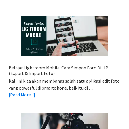
Tips
Foto
Sederhana:
Memadukan
Foto
Light
Trail
Dengan
Model
Belajar Lightroom Mobile: Cara Simpan Foto Di HP
(Export & Import Foto)
Kali ini kita akan membahas salah satu aplikasi edit foto
yang powerful di smartphone, baik itu di …
about
[Read More...]
Belajar
Lightroom
Mobile:
Cara
Simpan