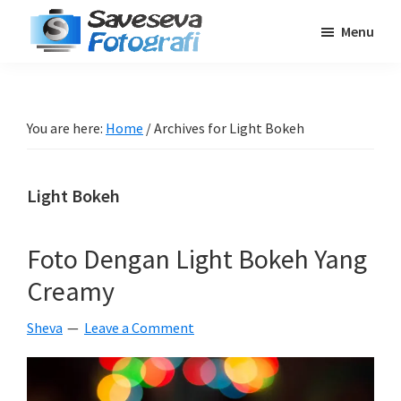
Skip
Skip
Skip
Menu
to
to
to
Saveseva
main
primary
footer
Belajar
Fotografi
content
sidebar
Fotografi
Pemula
You are here:
Home
/
Archives for Light Bokeh
-
Tips
Light Bokeh
-
Tutorial
-
Foto Dengan Light Bokeh Yang
Berita
Creamy
-
Traveling
Sheva
Leave a Comment