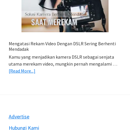
Foto
Di
HP
(Export
&
Import
Mengatasi Rekam Video Dengan DSLR Sering Berhenti
Foto)
Mendadak
Kamu yang menjadikan kamera DSLR sebagai senjata
utama merekam video, mungkin pernah mengalami …
about
[Read More...]
Mengatasi
Rekam
Video
Dengan
DSLR
Sering
Footer
Advertise
Berhenti
Mendadak
Hubungi Kami