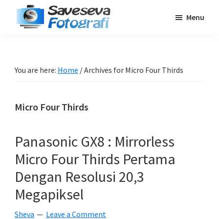
Skip
Skip
Skip
Menu
to
to
to
Saveseva
main
primary
footer
Belajar
Fotografi
content
sidebar
Fotografi
Pemula
You are here:
Home
/
Archives for Micro Four Thirds
-
Tips
Micro Four Thirds
-
Tutorial
-
Panasonic GX8 : Mirrorless
Berita
Micro Four Thirds Pertama
-
Dengan Resolusi 20,3
Traveling
Megapiksel
Sheva
Leave a Comment