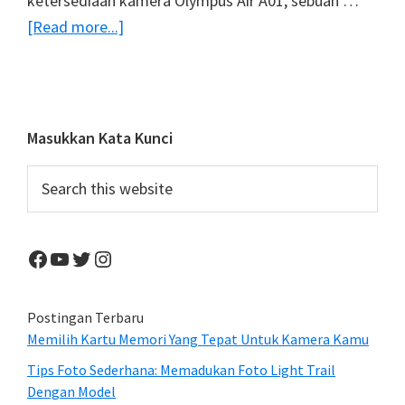
ketersediaan kamera Olympus Air A01, sebuah …
about
[Read more...]
Olympus
Air
A01,
Kamera
Primary
Masukkan Kata Kunci
Unik
Sidebar
Search
Untuk
this
Smartphone
website
Anda
Facebook
YouTube
Twitter
Instagram
Siap
Dipasarkan
Postingan Terbaru
Memilih Kartu Memori Yang Tepat Untuk Kamera Kamu
Tips Foto Sederhana: Memadukan Foto Light Trail
Dengan Model