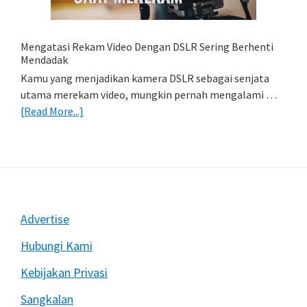
(Export
&
Import
Mengatasi Rekam Video Dengan DSLR Sering Berhenti
Foto)
Mendadak
Kamu yang menjadikan kamera DSLR sebagai senjata
utama merekam video, mungkin pernah mengalami …
about
[Read More...]
Mengatasi
Rekam
Video
Dengan
DSLR
Sering
Footer
Advertise
Berhenti
Mendadak
Hubungi Kami
Kebijakan Privasi
Sangkalan