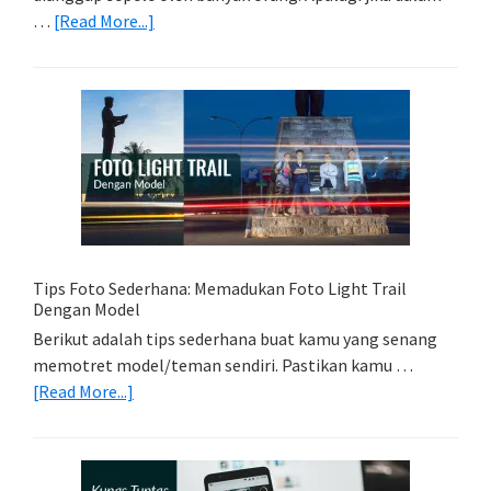
about
…
[Read More...]
Memilih
Kartu
Memori
Yang
Tepat
Untuk
Kamera
Kamu
Tips Foto Sederhana: Memadukan Foto Light Trail
Dengan Model
Berikut adalah tips sederhana buat kamu yang senang
memotret model/teman sendiri. Pastikan kamu …
about
[Read More...]
Tips
Foto
Sederhana: