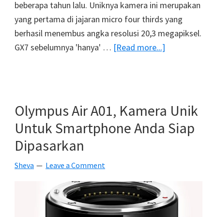
beberapa tahun lalu. Uniknya kamera ini merupakan
yang pertama di jajaran micro four thirds yang
berhasil menembus angka resolusi 20,3 megapiksel.
about
GX7 sebelumnya 'hanya' …
[Read more...]
Panasonic
GX8
:
Mirrorless
Olympus Air A01, Kamera Unik
Micro
Untuk Smartphone Anda Siap
Four
Dipasarkan
Thirds
Pertama
Sheva
Leave a Comment
Dengan
Resolusi
20,3
Megapiksel