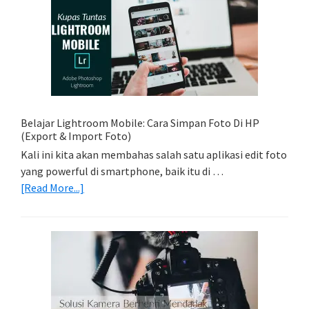
Sederhana:
Memadukan
Foto
Light
Trail
Dengan
Model
Belajar Lightroom Mobile: Cara Simpan Foto Di HP
(Export & Import Foto)
Kali ini kita akan membahas salah satu aplikasi edit foto
yang powerful di smartphone, baik itu di …
about
[Read More...]
Belajar
Lightroom
Mobile:
Cara
Simpan
Foto
Di