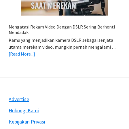
HP
(Export
&
Import
Mengatasi Rekam Video Dengan DSLR Sering Berhenti
Foto)
Mendadak
Kamu yang menjadikan kamera DSLR sebagai senjata
utama merekam video, mungkin pernah mengalami …
about
[Read More...]
Mengatasi
Rekam
Video
Dengan
DSLR
Sering
Footer
Advertise
Berhenti
Mendadak
Hubungi Kami
Kebijakan Privasi