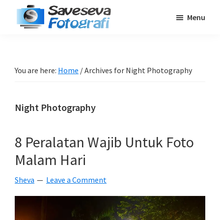
Skip
Skip
Skip
Menu
to
to
to
Saveseva
main
primary
footer
Belajar
Fotografi
content
sidebar
Fotografi
Pemula
You are here:
Home
/
Archives for Night Photography
-
Tips
Night Photography
-
Tutorial
-
8 Peralatan Wajib Untuk Foto
Berita
Malam Hari
-
Traveling
Sheva
Leave a Comment