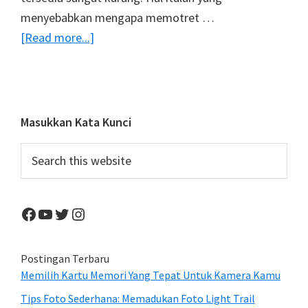
menyebabkan mengapa memotret …
about
[Read more...]
8
Peralatan
Wajib
Untuk
Primary
Masukkan Kata Kunci
Foto
Sidebar
Search
Malam
this
Hari
website
Facebook
YouTube
Twitter
Instagram
Postingan Terbaru
Memilih Kartu Memori Yang Tepat Untuk Kamera Kamu
Tips Foto Sederhana: Memadukan Foto Light Trail