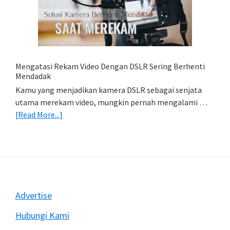
Foto
Di
HP
(Export
&
Import
Mengatasi Rekam Video Dengan DSLR Sering Berhenti
Foto)
Mendadak
Kamu yang menjadikan kamera DSLR sebagai senjata
utama merekam video, mungkin pernah mengalami …
about
[Read More...]
Mengatasi
Rekam
Video
Dengan
DSLR
Sering
Footer
Advertise
Berhenti
Mendadak
Hubungi Kami