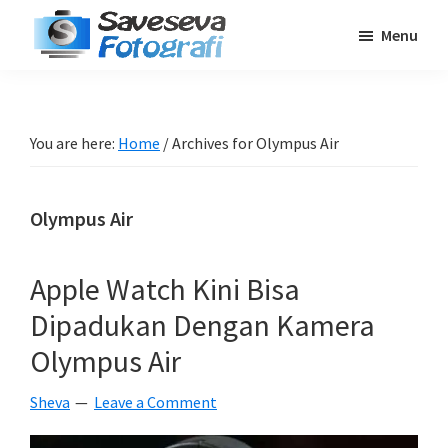
Skip
Skip
Skip
Menu
to
to
to
Saveseva
main
primary
footer
Belajar
Fotografi
content
sidebar
Fotografi
Pemula
You are here:
Home
/
Archives for Olympus Air
-
Tips
Olympus Air
-
Tutorial
-
Apple Watch Kini Bisa
Berita
Dipadukan Dengan Kamera
-
Olympus Air
Traveling
Sheva
Leave a Comment