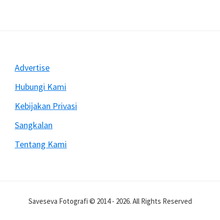
Mengatasi
Rekam
Video
Dengan
DSLR
Sering
Footer
Advertise
Berhenti
Mendadak
Hubungi Kami
Kebijakan Privasi
Sangkalan
Tentang Kami
Saveseva Fotografi © 2014 - 2026. All Rights Reserved