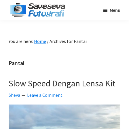
Skip
Skip
Skip
Menu
to
to
to
Saveseva
main
primary
footer
Belajar
Fotografi
content
sidebar
Fotografi
Pemula
You are here:
Home
/
Archives for Pantai
-
Tips
Pantai
-
Tutorial
-
Slow Speed Dengan Lensa Kit
Berita
Sheva
Leave a Comment
-
Traveling