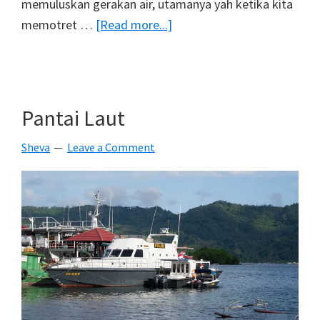
memuluskan gerakan air, utamanya yah ketika kita
about
memotret …
[Read more...]
Slow
Speed
Dengan
Lensa
Pantai Laut
Kit
Sheva
Leave a Comment