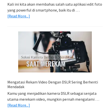
Kali ini kita akan membahas salah satu aplikasi edit foto
yang powerful di smartphone, baik itu di …
about
[Read More...]
Belajar
Lightroom
Mobile:
Cara
Simpan
Foto
Di
HP
(Export
&
Import
Mengatasi Rekam Video Dengan DSLR Sering Berhenti
Foto)
Mendadak
Kamu yang menjadikan kamera DSLR sebagai senjata
utama merekam video, mungkin pernah mengalami …
about
[Read More...]