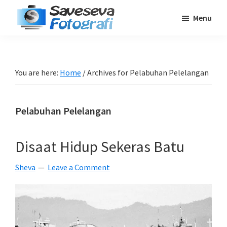
Skip
Skip
Skip
Menu
to
to
to
Saveseva
main
primary
footer
Belajar
Fotografi
content
sidebar
Fotografi
Pemula
You are here:
Home
/
Archives for Pelabuhan Pelelangan
-
Tips
Pelabuhan Pelelangan
-
Tutorial
-
Disaat Hidup Sekeras Batu
Berita
Sheva
Leave a Comment
-
Traveling