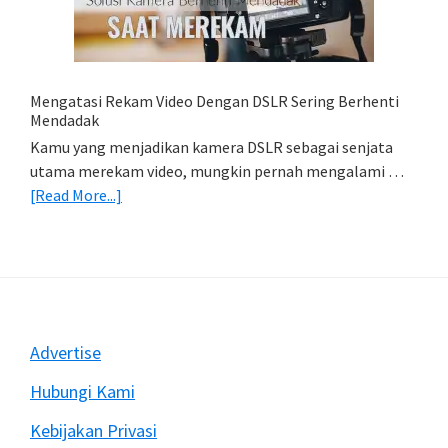
HP
(Export
&
Import
Mengatasi Rekam Video Dengan DSLR Sering Berhenti
Foto)
Mendadak
Kamu yang menjadikan kamera DSLR sebagai senjata
utama merekam video, mungkin pernah mengalami …
about
[Read More...]
Mengatasi
Rekam
Video
Dengan
DSLR
Sering
Footer
Advertise
Berhenti
Mendadak
Hubungi Kami
Kebijakan Privasi