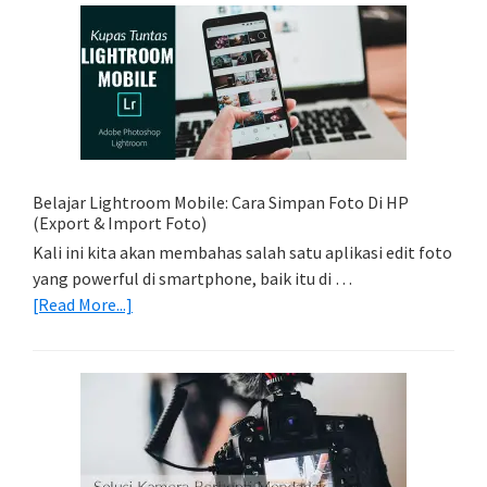
Sederhana:
Memadukan
Foto
Light
Trail
Dengan
Model
Belajar Lightroom Mobile: Cara Simpan Foto Di HP
(Export & Import Foto)
Kali ini kita akan membahas salah satu aplikasi edit foto
yang powerful di smartphone, baik itu di …
about
[Read More...]
Belajar
Lightroom
Mobile:
Cara
Simpan
Foto
Di