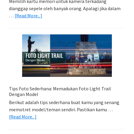
Memilih kartu memori untuk kamera terkadang
dianggap sepele oleh banyak orang. Apalagi jika dalam
about
…
[Read More...]
Memilih
Kartu
Memori
Yang
Tepat
Untuk
Kamera
Kamu
Tips Foto Sederhana: Memadukan Foto Light Trail
Dengan Model
Berikut adalah tips sederhana buat kamu yang senang
memotret model/teman sendiri. Pastikan kamu …
about
[Read More...]
Tips
Foto