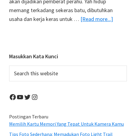
akan dijadikan pemberat perahu. Yah hidup
memang terkadang sekeras batu, dibutuhkan
about
usaha dan kerja keras untuk …
[Read more...]
Disaat
Hidup
Sekeras
Batu
Primary
Masukkan Kata Kunci
Sidebar
Search
this
website
Facebook
YouTube
Twitter
Instagram
Postingan Terbaru
Memilih Kartu Memori Yang Tepat Untuk Kamera Kamu
Tips Foto Sederhana: Memadukan Foto Light Trail