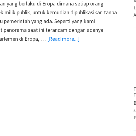
M
n yang berlaku di Eropa dimana setiap orang
t
milik publik, untuk kemudian dipublikasikan tanpa
A
u pemerintah yang ada. Seperti yang kami
et panorama saat ini terancam dengan adanya
about
arlemen di Eropa, …
[Read more...]
Selamatkan
Kebebasan
Foto
Panorama
Lewat
T
Petisi
T
Online
B
s