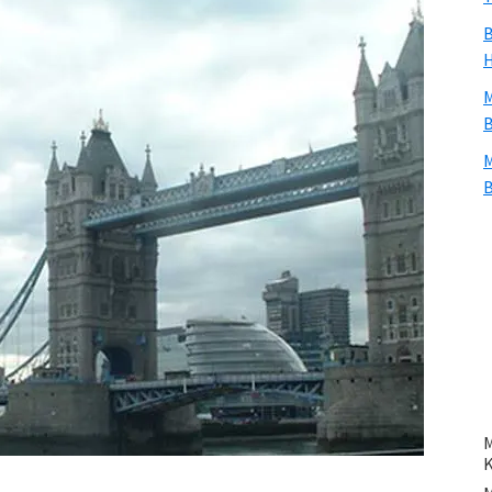
B
H
M
B
M
B
M