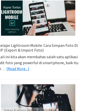
Sederhana:
Memadukan
Foto
Light
Trail
Dengan
Model
elajar Lightroom Mobile: Cara Simpan Foto Di
P (Export & Import Foto)
ali ini kita akan membahas salah satu aplikasi
dit foto yang powerful di smartphone, baik itu
about
di …
[Read More...]
Belajar
Lightroom
Mobile:
Cara
Simpan
Foto
Di