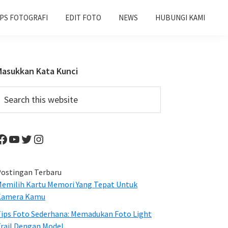
IPS FOTOGRAFI
EDIT FOTO
NEWS
HUBUNGI KAMI
Primary
Masukkan Kata Kunci
Sidebar
earch
his
ebsite
Facebook
YouTube
Twitter
Instagram
ostingan Terbaru
emilih Kartu Memori Yang Tepat Untuk
Kamera Kamu
ips Foto Sederhana: Memadukan Foto Light
rail Dengan Model