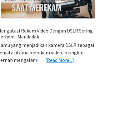
HP
(Export
&
Import
engatasi Rekam Video Dengan DSLR Sering
Foto)
erhenti Mendadak
amu yang menjadikan kamera DSLR sebagai
enjata utama merekam video, mungkin
about
pernah mengalami …
[Read More...]
Mengatasi
Rekam
Video
Dengan
DSLR
Sering
Berhenti
Mendadak