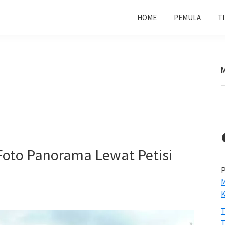
HOME
PEMULA
T
S
t
w
oto Panorama Lewat Petisi
P
M
T
T