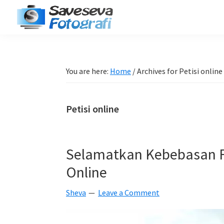
Skip
Skip
Skip
Skip
to
to
to
to
Saveseva
primary
main
primary
footer
Belajar
Fotografi
navigation
content
sidebar
Fotografi
Pemula
You are here:
Home
/
Archives for Petisi online
-
Tips
Petisi online
-
Tutorial
-
Selamatkan Kebebasan F
Berita
Online
-
Traveling
Sheva
Leave a Comment