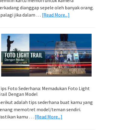
emilih kartu memori untuk kamera
erkadang dianggap sepele oleh banyak orang.
about
palagi jika dalam …
[Read More...]
Memilih
Kartu
Memori
Yang
Tepat
Untuk
Kamera
Kamu
ips Foto Sederhana: Memadukan Foto Light
rail Dengan Model
erikut adalah tips sederhana buat kamu yang
enang memotret model/teman sendiri.
about
Pastikan kamu …
[Read More...]
Tips
Foto