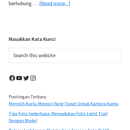
about
berhubung …
[Read more...]
Galeri
Foto
Model
SM2
Primary
Masukkan Kata Kunci
Light
Sidebar
Search
Bokeh
this
website
Facebook
YouTube
Twitter
Instagram
Postingan Terbaru
Memilih Kartu Memori Yang Tepat Untuk Kamera Kamu
Tips Foto Sederhana: Memadukan Foto Light Trail
Dengan Model