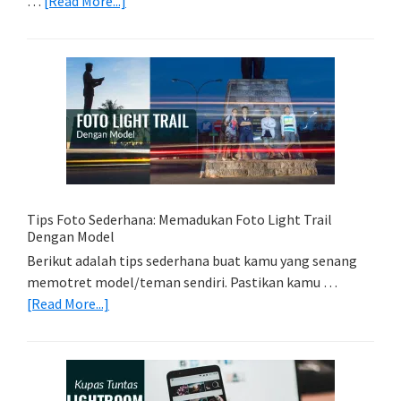
about
…
[Read More...]
Memilih
Kartu
Memori
Yang
Tepat
Untuk
Kamera
Kamu
Tips Foto Sederhana: Memadukan Foto Light Trail
Dengan Model
Berikut adalah tips sederhana buat kamu yang senang
memotret model/teman sendiri. Pastikan kamu …
about
[Read More...]
Tips
Foto
Sederhana:
Memadukan