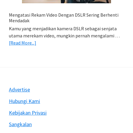
&
Import
Mengatasi Rekam Video Dengan DSLR Sering Berhenti
Foto)
Mendadak
Kamu yang menjadikan kamera DSLR sebagai senjata
utama merekam video, mungkin pernah mengalami …
about
[Read More...]
Mengatasi
Rekam
Video
Dengan
DSLR
Sering
Footer
Advertise
Berhenti
Mendadak
Hubungi Kami
Kebijakan Privasi
Sangkalan