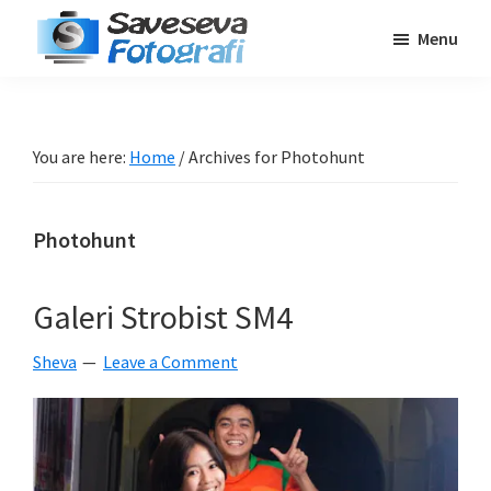
Skip
Skip
Skip
Menu
to
to
to
Saveseva
main
primary
footer
Belajar
Fotografi
content
sidebar
Fotografi
Pemula
You are here:
Home
/
Archives for Photohunt
-
Tips
Photohunt
-
Tutorial
-
Galeri Strobist SM4
Berita
Sheva
Leave a Comment
-
Traveling