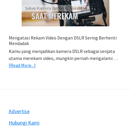
Foto
Di
HP
(Export
&
Import
Mengatasi Rekam Video Dengan DSLR Sering Berhenti
Foto)
Mendadak
Kamu yang menjadikan kamera DSLR sebagai senjata
utama merekam video, mungkin pernah mengalami …
about
[Read More...]
Mengatasi
Rekam
Video
Dengan
DSLR
Sering
Footer
Advertise
Berhenti
Mendadak
Hubungi Kami