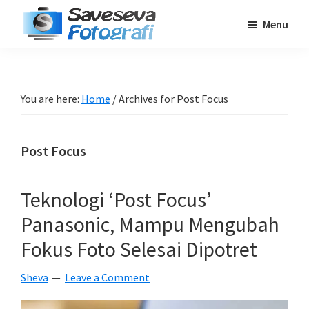
Skip
Skip
Skip
Menu
to
to
to
Saveseva
main
primary
footer
Belajar
Fotografi
content
sidebar
Fotografi
Pemula
You are here:
Home
/
Archives for Post Focus
-
Tips
Post Focus
-
Tutorial
-
Teknologi ‘Post Focus’
Berita
Panasonic, Mampu Mengubah
-
Fokus Foto Selesai Dipotret
Traveling
Sheva
Leave a Comment