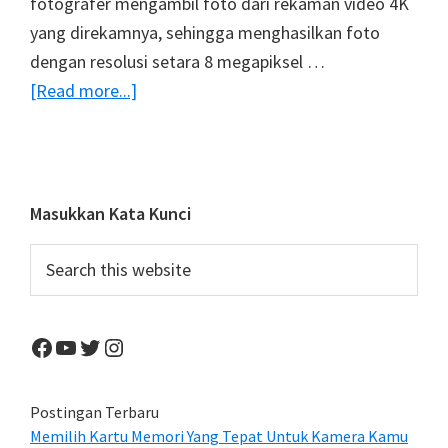
fotografer mengambil foto dari rekaman video 4K
yang direkamnya, sehingga menghasilkan foto
dengan resolusi setara 8 megapiksel …
about
[Read more...]
Teknologi
‘Post
Focus’
Panasonic,
Primary
Masukkan Kata Kunci
Mampu
Sidebar
Search
Mengubah
this
Fokus
website
Foto
Facebook
YouTube
Twitter
Instagram
Selesai
Dipotret
Postingan Terbaru
Memilih Kartu Memori Yang Tepat Untuk Kamera Kamu