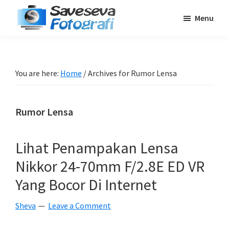
Skip
Skip
Skip
Menu
to
to
to
Saveseva
main
primary
footer
Belajar
Fotografi
content
sidebar
Fotografi
Pemula
You are here:
Home
/
Archives for Rumor Lensa
-
Tips
Rumor Lensa
-
Tutorial
-
Lihat Penampakan Lensa
Berita
Nikkor 24-70mm F/2.8E ED VR
-
Yang Bocor Di Internet
Traveling
Sheva
Leave a Comment