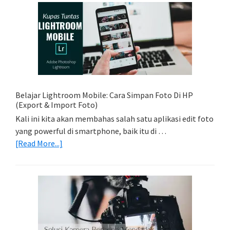
Sederhana:
Memadukan
Foto
Light
Trail
Dengan
Model
Belajar Lightroom Mobile: Cara Simpan Foto Di HP
(Export & Import Foto)
Kali ini kita akan membahas salah satu aplikasi edit foto
yang powerful di smartphone, baik itu di …
about
[Read More...]
Belajar
Lightroom
Mobile:
Cara
Simpan
Foto
Di