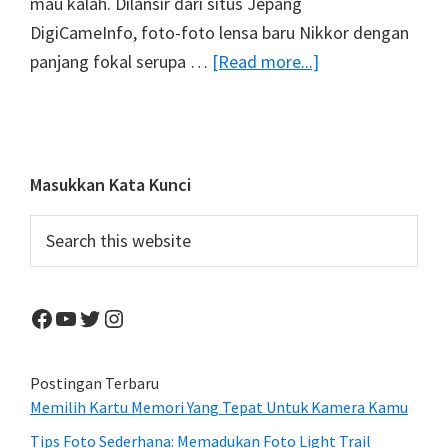
mau kalah. Dilansir dari situs Jepang
DigiCameInfo, foto-foto lensa baru Nikkor dengan
about
panjang fokal serupa …
[Read more...]
Lihat
Penampakan
Lensa
Nikkor
Primary
Masukkan Kata Kunci
24-
Sidebar
Search
70mm
this
F/2.8E
website
ED
Facebook
YouTube
Twitter
Instagram
VR
Yang
Bocor
Postingan Terbaru
Memilih Kartu Memori Yang Tepat Untuk Kamera Kamu
Di
Internet
Tips Foto Sederhana: Memadukan Foto Light Trail