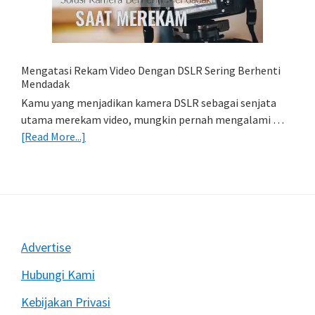
HP
(Export
&
Import
Mengatasi Rekam Video Dengan DSLR Sering Berhenti
Foto)
Mendadak
Kamu yang menjadikan kamera DSLR sebagai senjata
utama merekam video, mungkin pernah mengalami …
about
[Read More...]
Mengatasi
Rekam
Video
Dengan
DSLR
Sering
Footer
Advertise
Berhenti
Mendadak
Hubungi Kami
Kebijakan Privasi