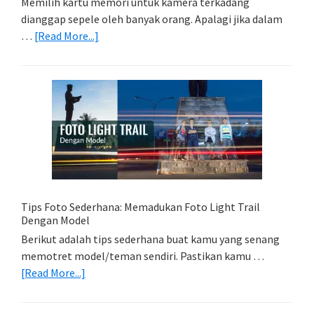
Memilih kartu memori untuk kamera terkadang
dianggap sepele oleh banyak orang. Apalagi jika dalam
about
…
[Read More...]
Memilih
Kartu
Memori
Yang
Tepat
Untuk
Kamera
Kamu
Tips Foto Sederhana: Memadukan Foto Light Trail
Dengan Model
Berikut adalah tips sederhana buat kamu yang senang
memotret model/teman sendiri. Pastikan kamu …
about
[Read More...]
Tips
Foto