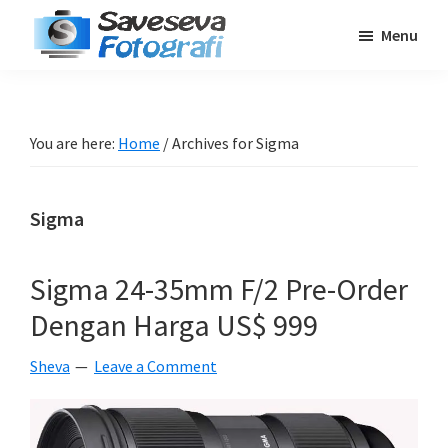
Skip
Skip
Skip
Menu
to
to
to
Saveseva
main
primary
footer
Belajar
Fotografi
content
sidebar
Fotografi
Pemula
You are here:
Home
/
Archives for Sigma
-
Tips
Sigma
-
Tutorial
-
Sigma 24-35mm F/2 Pre-Order
Berita
Dengan Harga US$ 999
-
Traveling
Sheva
Leave a Comment