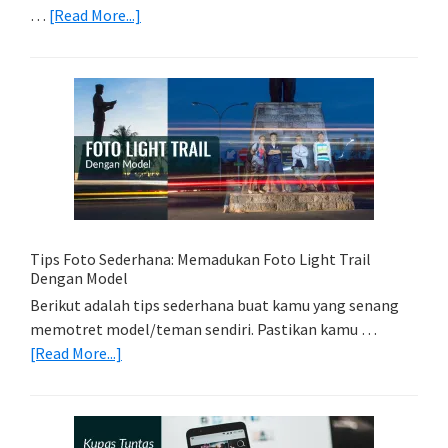
about
…
[Read More...]
Memilih
Kartu
Memori
Yang
Tepat
Untuk
Kamera
Kamu
Tips Foto Sederhana: Memadukan Foto Light Trail
Dengan Model
Berikut adalah tips sederhana buat kamu yang senang
memotret model/teman sendiri. Pastikan kamu …
about
[Read More...]
Tips
Foto
Sederhana:
Memadukan