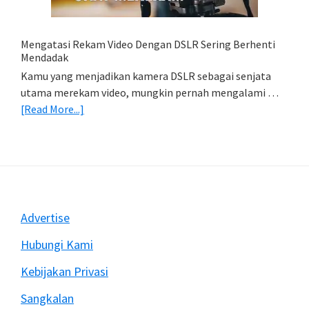
(Export
&
Import
Mengatasi Rekam Video Dengan DSLR Sering Berhenti
Foto)
Mendadak
Kamu yang menjadikan kamera DSLR sebagai senjata
utama merekam video, mungkin pernah mengalami …
about
[Read More...]
Mengatasi
Rekam
Video
Dengan
DSLR
Sering
Footer
Advertise
Berhenti
Mendadak
Hubungi Kami
Kebijakan Privasi
Sangkalan