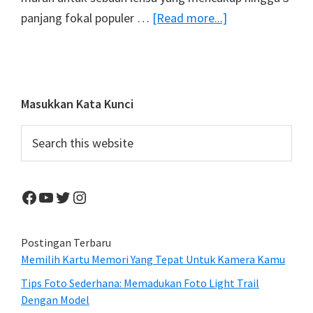
about
panjang fokal populer …
[Read more...]
Sigma
24-
35mm
F/2
Primary
Masukkan Kata Kunci
Pre-
Sidebar
Search
Order
this
Dengan
website
Harga
Facebook
YouTube
Twitter
Instagram
US$
999
Postingan Terbaru
Memilih Kartu Memori Yang Tepat Untuk Kamera Kamu
Tips Foto Sederhana: Memadukan Foto Light Trail
Dengan Model