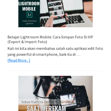
Foto
Light
Trail
Dengan
Model
Belajar Lightroom Mobile: Cara Simpan Foto Di HP
(Export & Import Foto)
Kali ini kita akan membahas salah satu aplikasi edit foto
yang powerful di smartphone, baik itu di …
about
[Read More...]
Belajar
Lightroom
Mobile:
Cara
Simpan
Foto
Di
HP