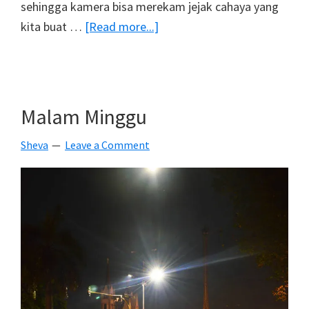
sehingga kamera bisa merekam jejak cahaya yang
about
kita buat …
[Read more...]
Belajar
Membuat
Foto
Light
Malam Minggu
Painting
Sheva
Leave a Comment
Kreatif
Yuk..