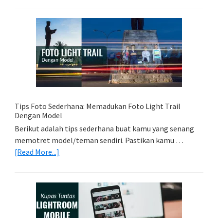
Kartu
Memori
Yang
Tepat
Untuk
Kamera
Kamu
Tips Foto Sederhana: Memadukan Foto Light Trail
Dengan Model
Berikut adalah tips sederhana buat kamu yang senang
memotret model/teman sendiri. Pastikan kamu …
about
[Read More...]
Tips
Foto
Sederhana:
Memadukan
Foto