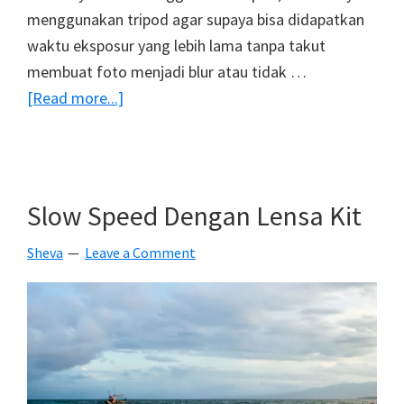
menggunakan tripod agar supaya bisa didapatkan
waktu eksposur yang lebih lama tanpa takut
membuat foto menjadi blur atau tidak …
about
[Read more...]
Light
Trails
Dengan
Model
Slow Speed Dengan Lensa Kit
Part
Sheva
Leave a Comment
II