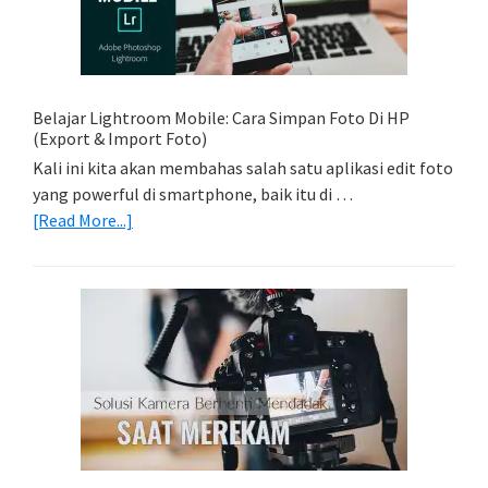
Light
Trail
Dengan
Model
Belajar Lightroom Mobile: Cara Simpan Foto Di HP
(Export & Import Foto)
Kali ini kita akan membahas salah satu aplikasi edit foto
yang powerful di smartphone, baik itu di …
about
[Read More...]
Belajar
Lightroom
Mobile:
Cara
Simpan
Foto
Di
HP
(Export
&