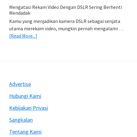
Import
Mengatasi Rekam Video Dengan DSLR Sering Berhenti
Foto)
Mendadak
Kamu yang menjadikan kamera DSLR sebagai senjata
utama merekam video, mungkin pernah mengalami …
about
[Read More...]
Mengatasi
Rekam
Video
Dengan
DSLR
Sering
Footer
Advertise
Berhenti
Mendadak
Hubungi Kami
Kebijakan Privasi
Sangkalan
Tentang Kami