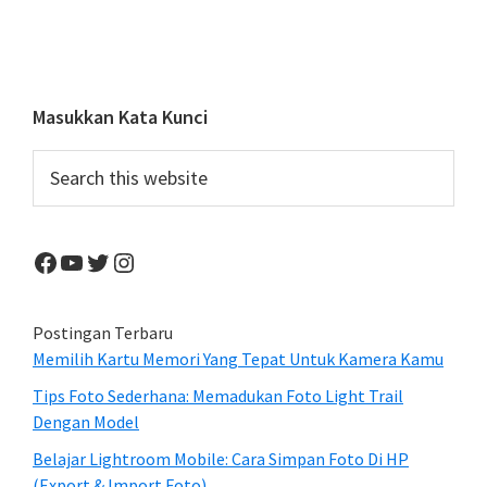
Slow
Speed
Dengan
Lensa
Primary
Masukkan Kata Kunci
Kit
Sidebar
Search
this
website
Facebook
YouTube
Twitter
Instagram
Postingan Terbaru
Memilih Kartu Memori Yang Tepat Untuk Kamera Kamu
Tips Foto Sederhana: Memadukan Foto Light Trail
Dengan Model
Belajar Lightroom Mobile: Cara Simpan Foto Di HP
(Export & Import Foto)