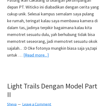
Patung ikan cakalang di bilangan persimpangan
depan PT. Witicko ini diabadikan dengan cerita yang
cukup unik. Selesai kampus semalam saya pulang
ke rumah, teringat kalau saya membawa kamera di
dalam tas, jadinya terpikir bagaimana kalau kita
memotret sesuatu dulu, yah berhubung tidak bisa
memotret seseorang, jadi memotret sesuatu okok
sajalah... :D Oke fotonya mungkin biasa saja ya,tapi
about
untuk …
[Read more...]
Kota
Cakalang
?
Light Trails Dengan Model Part
II
Sheva
Leave a Comment