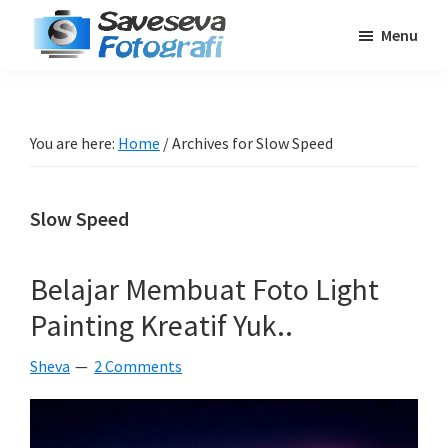
Skip
Skip
Skip
Menu
to
to
to
Saveseva
main
primary
footer
Belajar
Fotografi
content
sidebar
Fotografi
Pemula
You are here:
Home
/
Archives for Slow Speed
-
Tips
Slow Speed
-
Tutorial
-
Belajar Membuat Foto Light
Berita
Painting Kreatif Yuk..
-
Traveling
Sheva
2 Comments