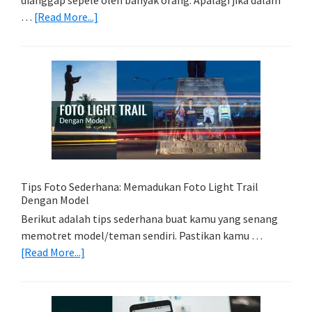
about
…
[Read More...]
Memilih
Kartu
Memori
Yang
Tepat
Untuk
Kamera
Kamu
Tips Foto Sederhana: Memadukan Foto Light Trail
Dengan Model
Berikut adalah tips sederhana buat kamu yang senang
memotret model/teman sendiri. Pastikan kamu …
about
[Read More...]
Tips
Foto
Sederhana: