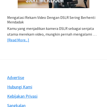
(Export
&
Import
Mengatasi Rekam Video Dengan DSLR Sering Berhenti
Foto)
Mendadak
Kamu yang menjadikan kamera DSLR sebagai senjata
utama merekam video, mungkin pernah mengalami …
about
[Read More...]
Mengatasi
Rekam
Video
Dengan
DSLR
Sering
Footer
Advertise
Berhenti
Mendadak
Hubungi Kami
Kebijakan Privasi
Sangkalan