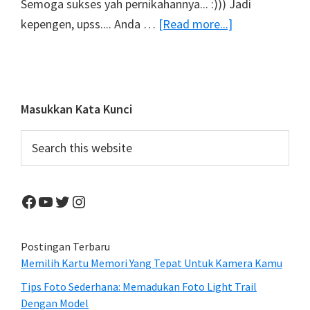
Semoga sukses yah pernikahannya... :))) Jadi
about
kepengen, upss.... Anda …
[Read more...]
Pre-
Wedding
Primary
Masukkan Kata Kunci
Sidebar
Search
this
website
Facebook
YouTube
Twitter
Instagram
Postingan Terbaru
Memilih Kartu Memori Yang Tepat Untuk Kamera Kamu
Tips Foto Sederhana: Memadukan Foto Light Trail
Dengan Model