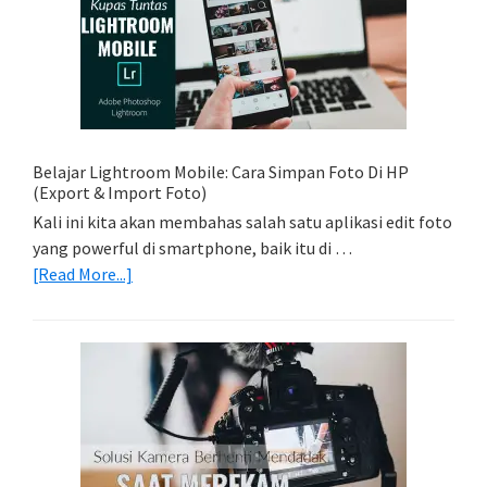
Memadukan
Foto
Light
Trail
Dengan
Model
Belajar Lightroom Mobile: Cara Simpan Foto Di HP
(Export & Import Foto)
Kali ini kita akan membahas salah satu aplikasi edit foto
yang powerful di smartphone, baik itu di …
about
[Read More...]
Belajar
Lightroom
Mobile:
Cara
Simpan
Foto
Di
HP