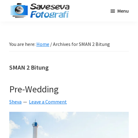
Skip
Skip
Skip
Menu
to
to
to
Saveseva
main
primary
footer
Belajar
Fotografi
content
sidebar
Fotografi
Pemula
You are here:
Home
/
Archives for SMAN 2 Bitung
-
Tips
SMAN 2 Bitung
-
Tutorial
-
Pre-Wedding
Berita
Sheva
Leave a Comment
-
Traveling