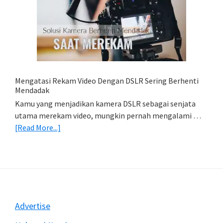
Simpan
Foto
Di
HP
(Export
&
Import
Mengatasi Rekam Video Dengan DSLR Sering Berhenti
Foto)
Mendadak
Kamu yang menjadikan kamera DSLR sebagai senjata
utama merekam video, mungkin pernah mengalami …
about
[Read More...]
Mengatasi
Rekam
Video
Dengan
DSLR
Sering
Footer
Advertise
Berhenti
Mendadak