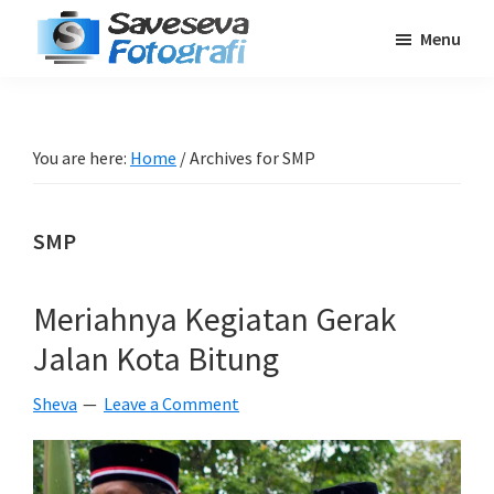
Skip
Skip
Skip
Menu
to
to
to
Saveseva
main
primary
footer
Belajar
Fotografi
content
sidebar
Fotografi
Pemula
You are here:
Home
/
Archives for SMP
-
Tips
SMP
-
Tutorial
-
Meriahnya Kegiatan Gerak
Berita
Jalan Kota Bitung
-
Traveling
Sheva
Leave a Comment