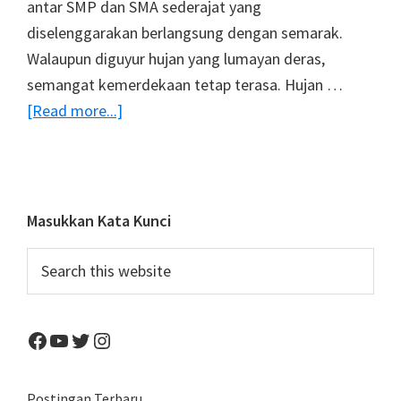
antar SMP dan SMA sederajat yang
diselenggarakan berlangsung dengan semarak.
Walaupun diguyur hujan yang lumayan deras,
semangat kemerdekaan tetap terasa. Hujan …
about
[Read more...]
Meriahnya
Kegiatan
Gerak
Jalan
Primary
Masukkan Kata Kunci
Kota
Sidebar
Search
Bitung
this
website
Facebook
YouTube
Twitter
Instagram
Postingan Terbaru