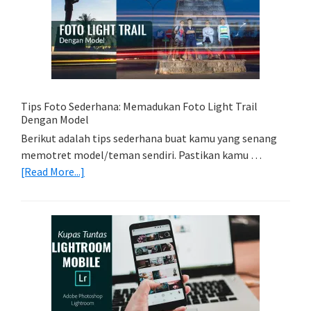
Yang
Tepat
Untuk
Kamera
Kamu
Tips Foto Sederhana: Memadukan Foto Light Trail
Dengan Model
Berikut adalah tips sederhana buat kamu yang senang
memotret model/teman sendiri. Pastikan kamu …
about
[Read More...]
Tips
Foto
Sederhana:
Memadukan
Foto
Light
Trail
Dengan