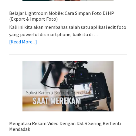
Model
Belajar Lightroom Mobile: Cara Simpan Foto Di HP
(Export & Import Foto)
Kali ini kita akan membahas salah satu aplikasi edit foto
yang powerful di smartphone, baik itu di …
about
[Read More...]
Belajar
Lightroom
Mobile:
Cara
Simpan
Foto
Di
HP
(Export
&
Import
Mengatasi Rekam Video Dengan DSLR Sering Berhenti
Foto)
Mendadak