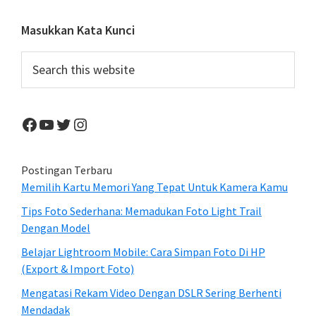
Primary
Masukkan Kata Kunci
Sidebar
Search
this
website
Facebook
YouTube
Twitter
Instagram
Postingan Terbaru
Memilih Kartu Memori Yang Tepat Untuk Kamera Kamu
Tips Foto Sederhana: Memadukan Foto Light Trail
Dengan Model
Belajar Lightroom Mobile: Cara Simpan Foto Di HP
(Export & Import Foto)
Mengatasi Rekam Video Dengan DSLR Sering Berhenti
Mendadak