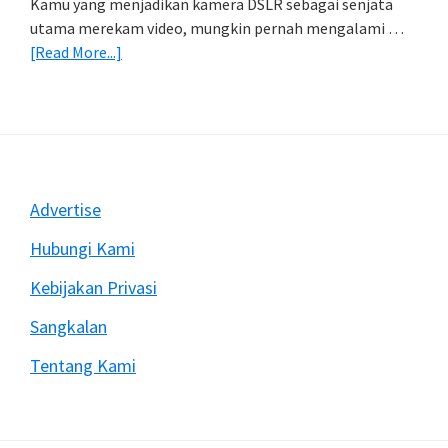
Kamu yang menjadikan kamera DSLR sebagai senjata
utama merekam video, mungkin pernah mengalami …
about
[Read More...]
Mengatasi
Rekam
Video
Dengan
DSLR
Sering
Footer
Advertise
Berhenti
Mendadak
Hubungi Kami
Kebijakan Privasi
Sangkalan
Tentang Kami