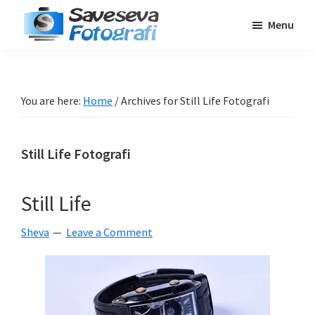
Skip
Skip
Skip
Menu
to
to
to
Saveseva
main
primary
footer
Belajar
Fotografi
content
sidebar
Fotografi
Pemula
You are here:
Home
/
Archives for Still Life Fotografi
-
Tips
Still Life Fotografi
-
Tutorial
-
Still Life
Berita
Sheva
Leave a Comment
-
Traveling