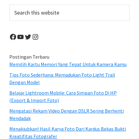
Hijriah
Sidebar
Search
this
website
Facebook
YouTube
Twitter
Instagram
Postingan Terbaru
Memilih Kartu Memori Yang Tepat Untuk Kamera Kamu
Tips Foto Sederhana: Memadukan Foto Light Trail
Dengan Model
Belajar Lightroom Mobile: Cara Simpan Foto Di HP
(Export & Import Foto)
Mengatasi Rekam Video Dengan DSLR Sering Berhenti
Mendadak
Menakjubkan! Hasil Karya Foto Dari Kardus Bekas Bukti
Kreatifitas Fotografer