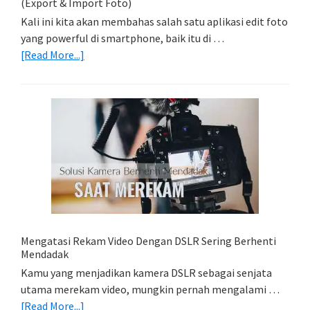
(Export & Import Foto)
Kali ini kita akan membahas salah satu aplikasi edit foto
yang powerful di smartphone, baik itu di …
about
[Read More...]
Belajar
Lightroom
Mobile:
Cara
Simpan
Foto
Di
HP
(Export
&
Import
Mengatasi Rekam Video Dengan DSLR Sering Berhenti
Foto)
Mendadak
Kamu yang menjadikan kamera DSLR sebagai senjata
utama merekam video, mungkin pernah mengalami …
about
[Read More...]