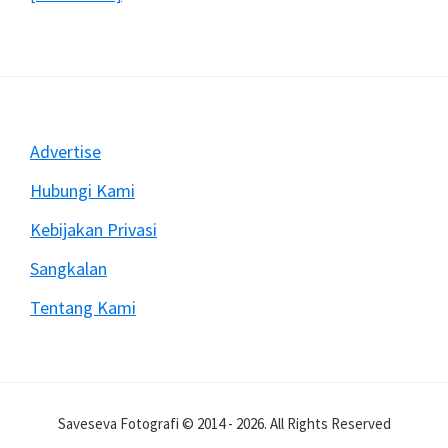
Mengatasi
Rekam
Video
Dengan
DSLR
Sering
Footer
Advertise
Berhenti
Mendadak
Hubungi Kami
Kebijakan Privasi
Sangkalan
Tentang Kami
Saveseva Fotografi © 2014 - 2026. All Rights Reserved