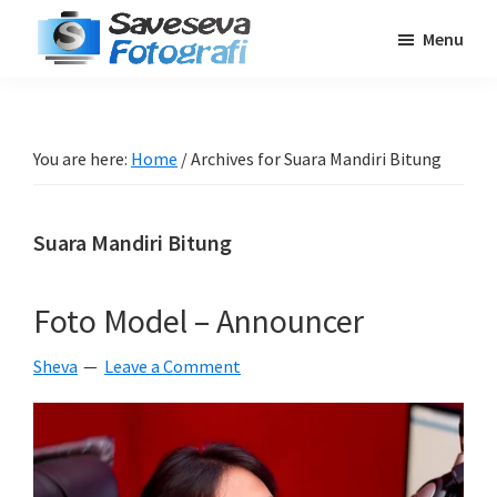
Skip
Skip
Skip
Menu
to
to
to
Saveseva
main
primary
footer
Belajar
Fotografi
content
sidebar
Fotografi
Pemula
You are here:
Home
/
Archives for Suara Mandiri Bitung
-
Tips
Suara Mandiri Bitung
-
Tutorial
-
Foto Model – Announcer
Berita
Sheva
Leave a Comment
-
Traveling