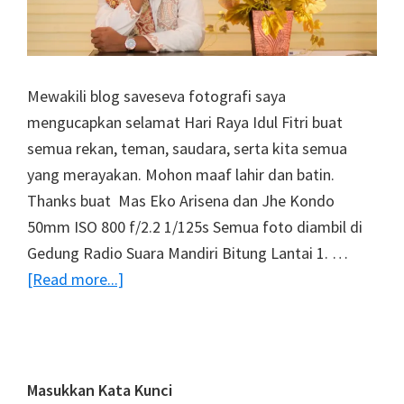
Mewakili blog saveseva fotografi saya
mengucapkan selamat Hari Raya Idul Fitri buat
semua rekan, teman, saudara, serta kita semua
yang merayakan. Mohon maaf lahir dan batin.
Thanks buat Mas Eko Arisena dan Jhe Kondo
50mm ISO 800 f/2.2 1/125s Semua foto diambil di
Gedung Radio Suara Mandiri Bitung Lantai 1. …
about
[Read more...]
Selamat
Idul
Fitri
1435
Primary
Masukkan Kata Kunci