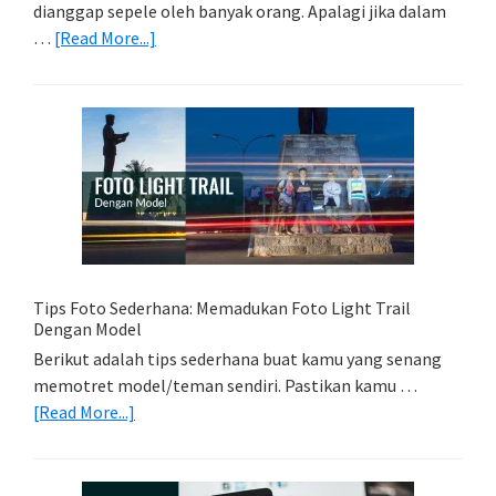
dianggap sepele oleh banyak orang. Apalagi jika dalam
about
…
[Read More...]
Memilih
Kartu
Memori
Yang
Tepat
Untuk
Kamera
Kamu
Tips Foto Sederhana: Memadukan Foto Light Trail
Dengan Model
Berikut adalah tips sederhana buat kamu yang senang
memotret model/teman sendiri. Pastikan kamu …
about
[Read More...]
Tips
Foto
Sederhana: