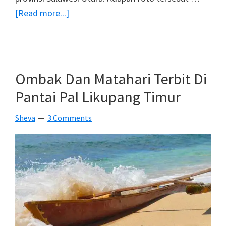
about
[Read more...]
Galeri
Foto
Sunset
Dan
Ombak Dan Matahari Terbit Di
Sunrise
Pantai Pal Likupang Timur
Terbaru
Sheva
3 Comments