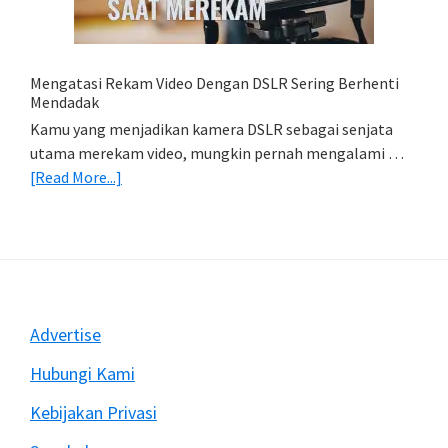
HP
(Export
&
Import
Mengatasi Rekam Video Dengan DSLR Sering Berhenti
Foto)
Mendadak
Kamu yang menjadikan kamera DSLR sebagai senjata
utama merekam video, mungkin pernah mengalami …
about
[Read More...]
Mengatasi
Rekam
Video
Dengan
DSLR
Sering
Footer
Advertise
Berhenti
Mendadak
Hubungi Kami
Kebijakan Privasi