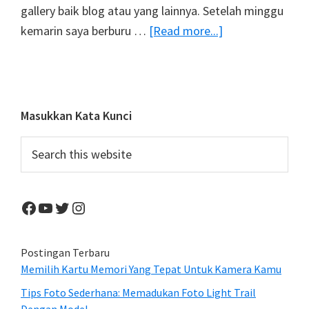
gallery baik blog atau yang lainnya. Setelah minggu
about
kemarin saya berburu …
[Read more...]
Mengejar
Matahari
di
Tanah
Primary
Masukkan Kata Kunci
Misi
Sidebar
Search
this
website
Facebook
YouTube
Twitter
Instagram
Postingan Terbaru
Memilih Kartu Memori Yang Tepat Untuk Kamera Kamu
Tips Foto Sederhana: Memadukan Foto Light Trail
Dengan Model