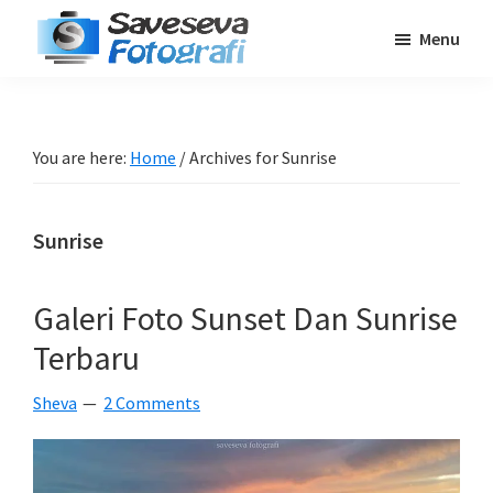
Skip
Skip
Skip
Menu
to
to
to
Saveseva
main
primary
footer
Belajar
Fotografi
content
sidebar
Fotografi
Pemula
You are here:
Home
/
Archives for Sunrise
-
Tips
Sunrise
-
Tutorial
-
Galeri Foto Sunset Dan Sunrise
Berita
Terbaru
-
Traveling
Sheva
2 Comments