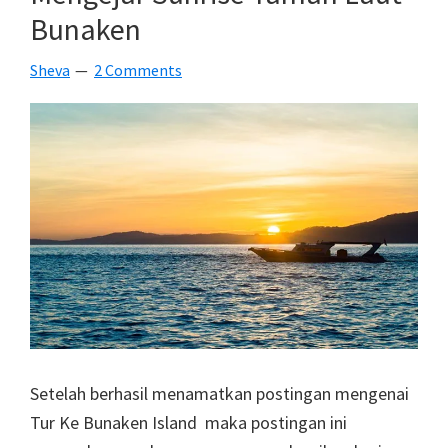
Di
Bunaken
Pantai
Pal
Sheva
2 Comments
Likupang
Timur
Setelah berhasil menamatkan postingan mengenai
Tur Ke Bunaken Island maka postingan ini