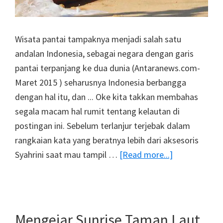
Wisata pantai tampaknya menjadi salah satu
andalan Indonesia, sebagai negara dengan garis
pantai terpanjang ke dua dunia (Antaranews.com-
Maret 2015 ) seharusnya Indonesia berbangga
dengan hal itu, dan ... Oke kita takkan membahas
segala macam hal rumit tentang kelautan di
postingan ini. Sebelum terlanjur terjebak dalam
rangkaian kata yang beratnya lebih dari aksesoris
about
Syahrini saat mau tampil …
[Read more...]
Ombak
Dan
Matahari
Terbit
Mengejar Sunrise Taman Laut