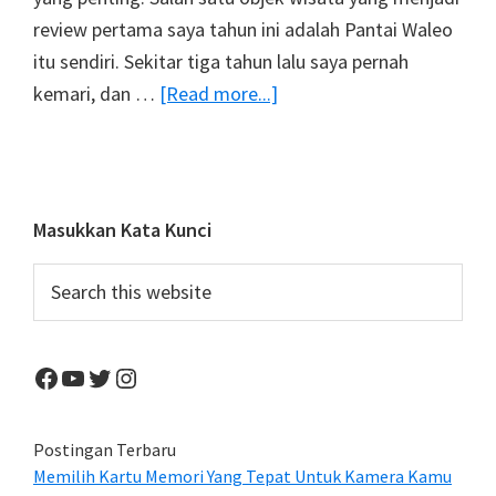
review pertama saya tahun ini adalah Pantai Waleo
itu sendiri. Sekitar tiga tahun lalu saya pernah
about
kemari, dan …
[Read more...]
Pantai
Desa
Waleo
Primary
Masukkan Kata Kunci
Sidebar
Search
this
website
Facebook
YouTube
Twitter
Instagram
Postingan Terbaru
Memilih Kartu Memori Yang Tepat Untuk Kamera Kamu