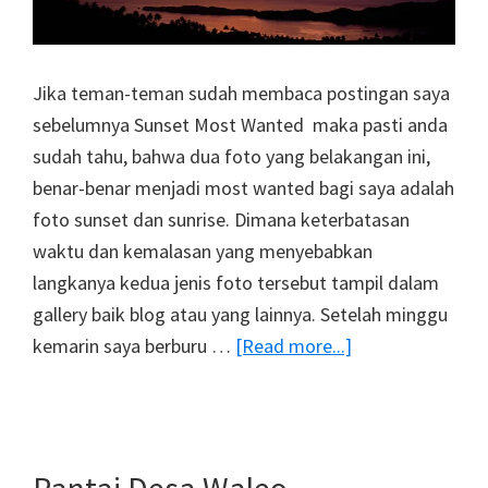
Jika teman-teman sudah membaca postingan saya
sebelumnya Sunset Most Wanted maka pasti anda
sudah tahu, bahwa dua foto yang belakangan ini,
benar-benar menjadi most wanted bagi saya adalah
foto sunset dan sunrise. Dimana keterbatasan
waktu dan kemalasan yang menyebabkan
langkanya kedua jenis foto tersebut tampil dalam
gallery baik blog atau yang lainnya. Setelah minggu
about
kemarin saya berburu …
[Read more...]
Mengejar
Matahari
di
Tanah
Pantai Desa Waleo