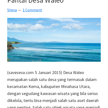
Misi
Sheva
1 Comment
(saveseva.com 5 Januari 2015) Desa Waleo
merupakan salah satu desa yang termasuk dalam
kecamatan Kema, kabupaten Minahasa Utara,
dengan segudang kawasan wisata yang bila serius
dikelola, tentu bisa menjadi salah satu aset daerah
yang penting. Salah satu objek wisata yang menjadi