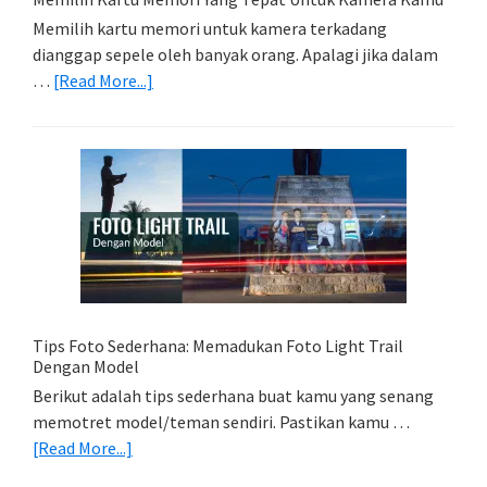
Memilih kartu memori untuk kamera terkadang
dianggap sepele oleh banyak orang. Apalagi jika dalam
about
…
[Read More...]
Memilih
Kartu
Memori
Yang
Tepat
Untuk
Kamera
Kamu
Tips Foto Sederhana: Memadukan Foto Light Trail
Dengan Model
Berikut adalah tips sederhana buat kamu yang senang
memotret model/teman sendiri. Pastikan kamu …
about
[Read More...]
Tips