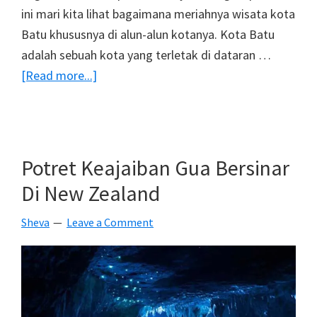
ini mari kita lihat bagaimana meriahnya wisata kota
Batu khususnya di alun-alun kotanya. Kota Batu
adalah sebuah kota yang terletak di dataran …
about
[Read more...]
Wisata
Kota
Batu
Malang,
Potret Keajaiban Gua Bersinar
Meriahnya
Di New Zealand
Alun-
Alun
Sheva
Leave a Comment
Kota
Di
Malam
Hari