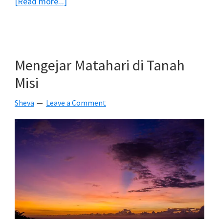
about
[Read more...]
Potret
Keajaiban
Gua
Bersinar
Mengejar Matahari di Tanah
Di
Misi
New
Zealand
Sheva
Leave a Comment