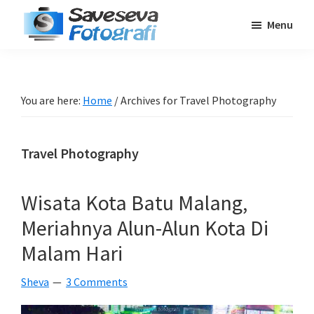
Skip
Skip
Skip
Menu
to
to
to
Saveseva
main
primary
footer
Belajar
Fotografi
content
sidebar
Fotografi
Pemula
You are here:
Home
/
Archives for Travel Photography
-
Tips
Travel Photography
-
Tutorial
-
Wisata Kota Batu Malang,
Berita
Meriahnya Alun-Alun Kota Di
-
Malam Hari
Traveling
Sheva
3 Comments