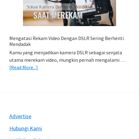
Di
HP
(Export
&
Import
Mengatasi Rekam Video Dengan DSLR Sering Berhenti
Foto)
Mendadak
Kamu yang menjadikan kamera DSLR sebagai senjata
utama merekam video, mungkin pernah mengalami …
about
[Read More...]
Mengatasi
Rekam
Video
Dengan
DSLR
Sering
Footer
Advertise
Berhenti
Mendadak
Hubungi Kami