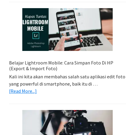
Foto
Sederhana:
Memadukan
Foto
Light
Trail
Dengan
Model
Belajar Lightroom Mobile: Cara Simpan Foto Di HP
(Export & Import Foto)
Kali ini kita akan membahas salah satu aplikasi edit foto
yang powerful di smartphone, baik itu di …
about
[Read More...]
Belajar
Lightroom
Mobile:
Cara
Simpan
Foto