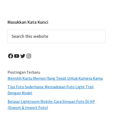
Kini
Dipe
Di
Primary
Masukkan Kata Kunci
Gedu
Sidebar
Search
Putih
this
website
Facebook
YouTube
Twitter
Instagram
Postingan Terbaru
Memilih Kartu Memori Yang Tepat Untuk Kamera Kamu
Tips Foto Sederhana: Memadukan Foto Light Trail
Dengan Model
Belajar Lightroom Mobile: Cara Simpan Foto Di HP
(Export & Import Foto)