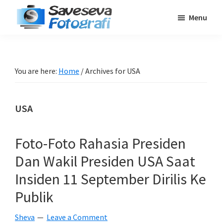
Skip
Skip
Skip
Menu
to
to
to
Saveseva
main
primary
footer
Belajar
Fotografi
content
sidebar
Fotografi
Pemula
You are here:
Home
/
Archives for USA
-
Tips
USA
-
Tutorial
-
Foto-Foto Rahasia Presiden
Berita
Dan Wakil Presiden USA Saat
-
Insiden 11 September Dirilis Ke
Traveling
Publik
Sheva
Leave a Comment