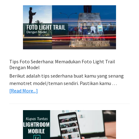
Kartu
Memori
Yang
Tepat
Untuk
Kamera
Kamu
Tips Foto Sederhana: Memadukan Foto Light Trail
Dengan Model
Berikut adalah tips sederhana buat kamu yang senang
memotret model/teman sendiri. Pastikan kamu …
about
[Read More...]
Tips
Foto
Sederhana:
Memadukan
Foto
Light