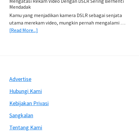
Mengatasi Rekam Video Dengan DSLR Sering Berhenti
Foto)
Mendadak
Kamu yang menjadikan kamera DSLR sebagai senjata
utama merekam video, mungkin pernah mengalami …
about
[Read More...]
Mengatasi
Rekam
Video
Dengan
DSLR
Sering
Footer
Advertise
Berhenti
Mendadak
Hubungi Kami
Kebijakan Privasi
Sangkalan
Tentang Kami