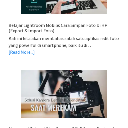
Trail
Dengan
Model
Belajar Lightroom Mobile: Cara Simpan Foto Di HP
(Export & Import Foto)
Kali ini kita akan membahas salah satu aplikasi edit foto
yang powerful di smartphone, baik itu di …
about
[Read More...]
Belajar
Lightroom
Mobile:
Cara
Simpan
Foto
Di
HP
(Export
&
Import