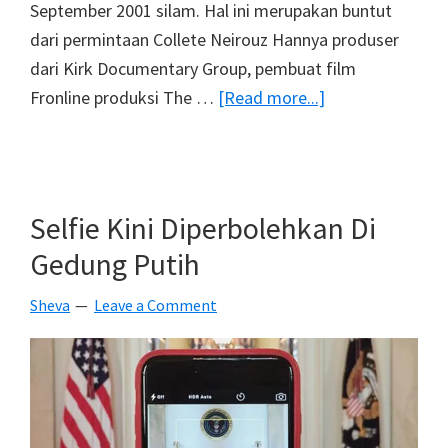
September 2001 silam. Hal ini merupakan buntut
dari permintaan Collete Neirouz Hannya produser
dari Kirk Documentary Group, pembuat film
about
Fronline produksi The …
[Read more...]
Foto-
Foto
Rahasia
Presiden
Selfie Kini Diperbolehkan Di
Dan
Gedung Putih
Wakil
Presiden
Sheva
Leave a Comment
USA
Saat
Insiden
11
September