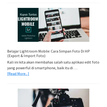
Foto
Sederhana:
Memadukan
Foto
Light
Trail
Dengan
Model
Belajar Lightroom Mobile: Cara Simpan Foto Di HP
(Export & Import Foto)
Kali ini kita akan membahas salah satu aplikasi edit foto
yang powerful di smartphone, baik itu di …
about
[Read More...]
Belajar
Lightroom
Mobile:
Cara
Simpan