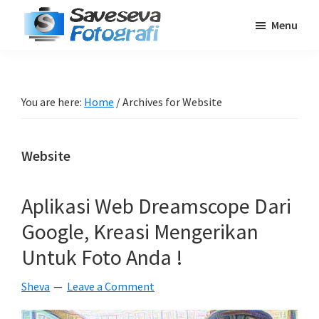
Skip
Skip
Skip
Menu
to
to
to
Saveseva
main
primary
footer
Belajar
Fotografi
content
sidebar
Fotografi
Pemula
You are here:
Home
/
Archives for Website
-
Tips
Website
-
Tutorial
-
Aplikasi Web Dreamscope Dari
Berita
Google, Kreasi Mengerikan
-
Untuk Foto Anda !
Traveling
Sheva
Leave a Comment