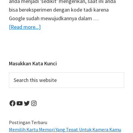
anda menjadi 'sedikit' mengerikan, saat ini anda
bisa bereksperimen dengan kode tadi karena
Google sudah mewujudkannya dalam …
about
[Read more...]
Aplikasi
Web
Dreamscope
Dari
Primary
Masukkan Kata Kunci
Google,
Sidebar
Search
Kreasi
this
Mengerikan
website
Untuk
Facebook
YouTube
Twitter
Instagram
Foto
Anda
!
Postingan Terbaru
Memilih Kartu Memori Yang Tepat Untuk Kamera Kamu