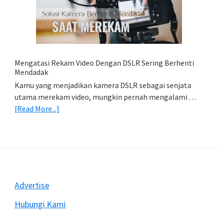
Foto
Di
HP
(Export
&
Import
Mengatasi Rekam Video Dengan DSLR Sering Berhenti
Foto)
Mendadak
Kamu yang menjadikan kamera DSLR sebagai senjata
utama merekam video, mungkin pernah mengalami …
about
[Read More...]
Mengatasi
Rekam
Video
Dengan
DSLR
Sering
Footer
Advertise
Berhenti
Mendadak
Hubungi Kami