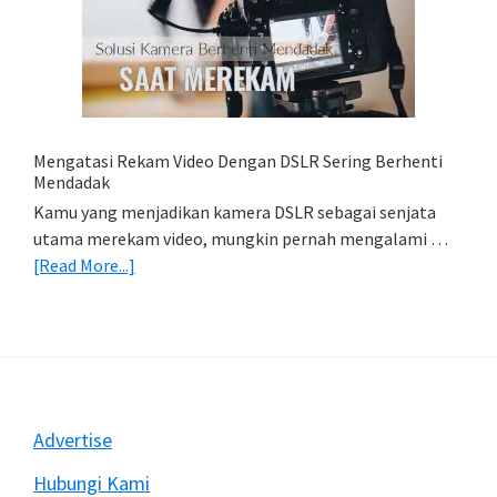
Foto
Di
HP
(Export
&
Import
Mengatasi Rekam Video Dengan DSLR Sering Berhenti
Foto)
Mendadak
Kamu yang menjadikan kamera DSLR sebagai senjata
utama merekam video, mungkin pernah mengalami …
about
[Read More...]
Mengatasi
Rekam
Video
Dengan
DSLR
Sering
Footer
Advertise
Berhenti
Mendadak
Hubungi Kami