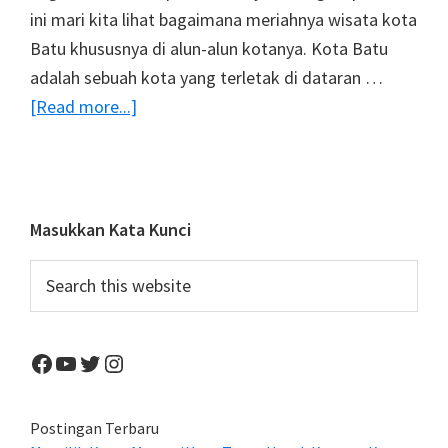
ini mari kita lihat bagaimana meriahnya wisata kota
Batu khususnya di alun-alun kotanya. Kota Batu
adalah sebuah kota yang terletak di dataran …
about
[Read more...]
Wisata
Kota
Batu
Malang,
Primary
Masukkan Kata Kunci
Meriahnya
Sidebar
Search
Alun-
this
Alun
website
Kota
Facebook
YouTube
Twitter
Instagram
Di
Malam
Hari
Postingan Terbaru