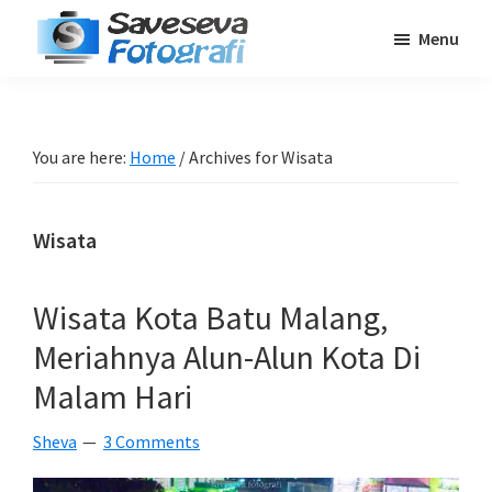
Skip
Skip
Skip
Menu
to
to
to
Saveseva
main
primary
footer
Belajar
Fotografi
content
sidebar
Fotografi
Pemula
You are here:
Home
/
Archives for Wisata
-
Tips
Wisata
-
Tutorial
-
Wisata Kota Batu Malang,
Berita
Meriahnya Alun-Alun Kota Di
-
Malam Hari
Traveling
Sheva
3 Comments