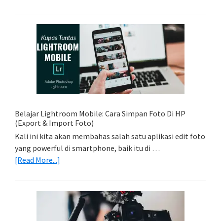
Tips
Foto
Sederhana:
Memadukan
Foto
Light
Trail
Dengan
Model
Belajar Lightroom Mobile: Cara Simpan Foto Di HP
(Export & Import Foto)
Kali ini kita akan membahas salah satu aplikasi edit foto
yang powerful di smartphone, baik itu di …
about
[Read More...]
Belajar
Lightroom
Mobile:
Cara
Simpan