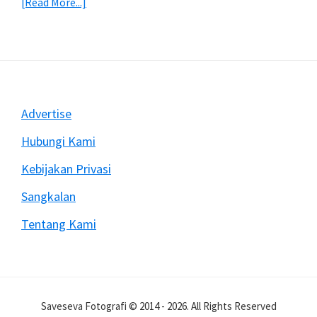
about
[Read More...]
Mengatasi
Rekam
Video
Dengan
DSLR
Sering
Footer
Advertise
Berhenti
Mendadak
Hubungi Kami
Kebijakan Privasi
Sangkalan
Tentang Kami
Saveseva Fotografi © 2014 - 2026. All Rights Reserved