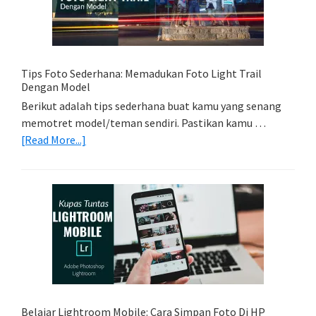
Untuk
Kamera
Kamu
Tips Foto Sederhana: Memadukan Foto Light Trail
Dengan Model
Berikut adalah tips sederhana buat kamu yang senang
memotret model/teman sendiri. Pastikan kamu …
about
[Read More...]
Tips
Foto
Sederhana:
Memadukan
Foto
Light
Trail
Dengan
Model
Belajar Lightroom Mobile: Cara Simpan Foto Di HP