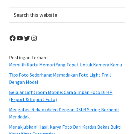
Nikon
Sidebar
Search
this
website
Facebook
YouTube
Twitter
Instagram
Postingan Terbaru
Memilih Kartu Memori Yang Tepat Untuk Kamera Kamu
Tips Foto Sederhana: Memadukan Foto Light Trail
Dengan Model
Belajar Lightroom Mobile: Cara Simpan Foto Di HP
(Export & Import Foto)
Mengatasi Rekam Video Dengan DSLR Sering Berhenti
Mendadak
Menakjubkan! Hasil Karya Foto Dari Kardus Bekas Bukti
Kreatifitas Fotografer