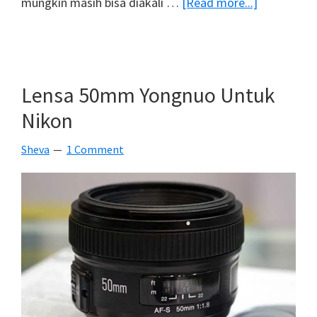
about
mungkin masih bisa diakali …
[Read more...]
Lebih
Hemat!
Yongnuo
Kini
Lensa 50mm Yongnuo Untuk
Punya
Nikon
Flash
Dengan
Sheva
1 Comment
Baterai
Li-
ion
Yang
Bisa
Dicas