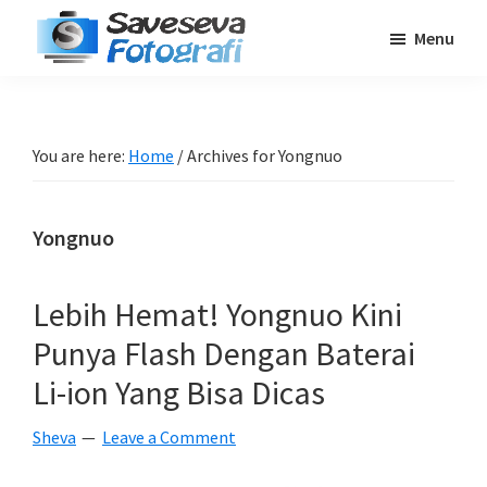
Skip
Skip
Skip
Menu
to
to
to
Saveseva
main
primary
footer
Belajar
Fotografi
content
sidebar
Fotografi
Pemula
You are here:
Home
/
Archives for Yongnuo
-
Tips
Yongnuo
-
Tutorial
-
Lebih Hemat! Yongnuo Kini
Berita
Punya Flash Dengan Baterai
-
Li-ion Yang Bisa Dicas
Traveling
Sheva
Leave a Comment