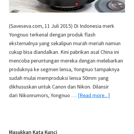
(Saveseva.com, 11 Juli 2015) Di Indonesia merk
Yongnuo terkenal dengan produk flash
eksternalnya yang sekalipun murah meriah namun
cukup bisa diandalkan. Kini pabrikan asal China ini
mencoba peruntungan mereka dengan melebarkan
produknya ke segmen lensa, Yongnuo tampaknya
sudah mulai memproduksi lensa 50mm yang
dikhususkan untuk Canon dan Nikon. Dilansir
about
dari Nikonrumors, Yongnuo …
[Read more...]
Lensa
50mm
Yongnuo
Untuk
Primary
Masukkan Kata Kunci