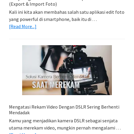
(Export & Import Foto)
Kali ini kita akan membahas salah satu aplikasi edit foto
yang powerful di smartphone, baik itu di …
about
[Read More...]
Belajar
Lightroom
Mobile:
Cara
Simpan
Foto
Di
HP
(Export
&
Import
Mengatasi Rekam Video Dengan DSLR Sering Berhenti
Foto)
Mendadak
Kamu yang menjadikan kamera DSLR sebagai senjata
utama merekam video, mungkin pernah mengalami …