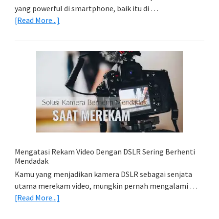
yang powerful di smartphone, baik itu di …
about
[Read More...]
Belajar
Lightroom
Mobile:
Cara
Simpan
Foto
Di
HP
(Export
&
Import
Mengatasi Rekam Video Dengan DSLR Sering Berhenti
Foto)
Mendadak
Kamu yang menjadikan kamera DSLR sebagai senjata
utama merekam video, mungkin pernah mengalami …
about
[Read More...]
Mengatasi