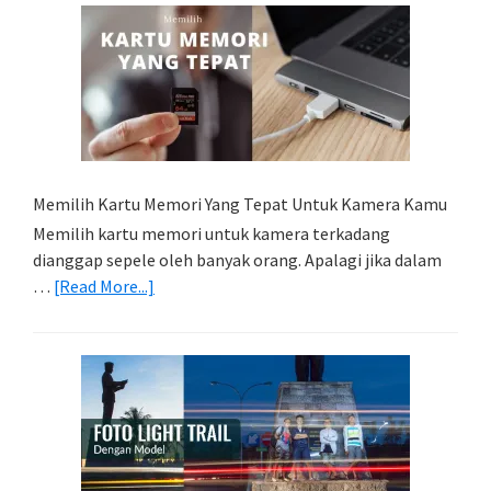
Memilih Kartu Memori Yang Tepat Untuk Kamera Kamu
Memilih kartu memori untuk kamera terkadang
dianggap sepele oleh banyak orang. Apalagi jika dalam
about
…
[Read More...]
Memilih
Kartu
Memori
Yang
Tepat
Untuk
Kamera