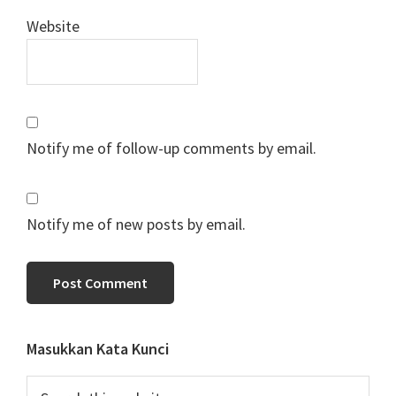
Website
Notify me of follow-up comments by email.
Notify me of new posts by email.
Primary
Masukkan Kata Kunci
Sidebar
Search