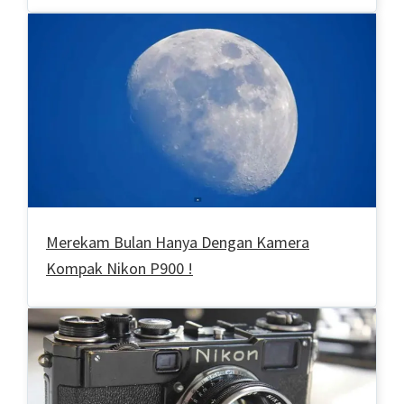
Merekam Bulan Hanya Dengan Kamera
Kompak Nikon P900 !