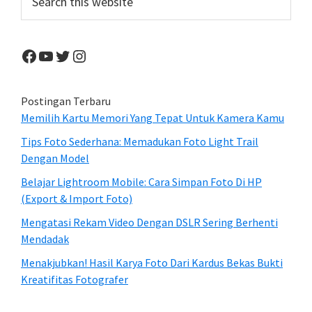
this
website
Facebook
YouTube
Twitter
Instagram
Postingan Terbaru
Memilih Kartu Memori Yang Tepat Untuk Kamera Kamu
Tips Foto Sederhana: Memadukan Foto Light Trail
Dengan Model
Belajar Lightroom Mobile: Cara Simpan Foto Di HP
(Export & Import Foto)
Mengatasi Rekam Video Dengan DSLR Sering Berhenti
Mendadak
Menakjubkan! Hasil Karya Foto Dari Kardus Bekas Bukti
Kreatifitas Fotografer