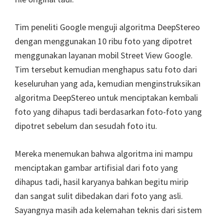
Tim peneliti Google menguji algoritma DeepStereo
dengan menggunakan 10 ribu foto yang dipotret
menggunakan layanan mobil Street View Google.
Tim tersebut kemudian menghapus satu foto dari
keseluruhan yang ada, kemudian menginstruksikan
algoritma DeepStereo untuk menciptakan kembali
foto yang dihapus tadi berdasarkan foto-foto yang
dipotret sebelum dan sesudah foto itu.
Mereka menemukan bahwa algoritma ini mampu
menciptakan gambar artifisial dari foto yang
dihapus tadi, hasil karyanya bahkan begitu mirip
dan sangat sulit dibedakan dari foto yang asli.
Sayangnya masih ada kelemahan teknis dari sistem