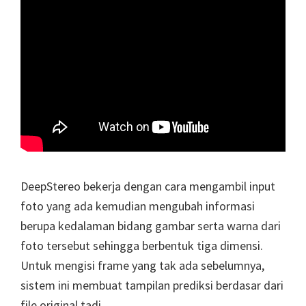
DeepStereo bekerja dengan cara mengambil input
foto yang ada kemudian mengubah informasi
berupa kedalaman bidang gambar serta warna dari
foto tersebut sehingga berbentuk tiga dimensi.
Untuk mengisi frame yang tak ada sebelumnya,
sistem ini membuat tampilan prediksi berdasar dari
file original tadi.