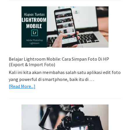
Foto
Sederhana:
Memadukan
Foto
Light
Trail
Dengan
Model
Belajar Lightroom Mobile: Cara Simpan Foto Di HP
(Export & Import Foto)
Kali ini kita akan membahas salah satu aplikasi edit foto
yang powerful di smartphone, baik itu di …
about
[Read More...]
Belajar
Lightroom
Mobile:
Cara
Simpan
Foto