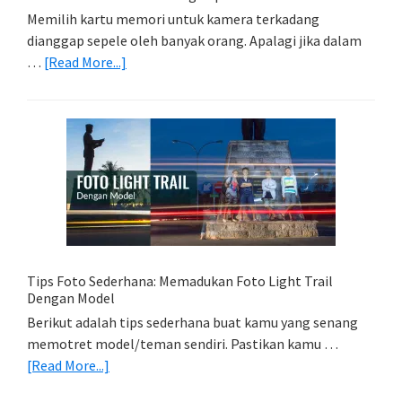
Memilih kartu memori untuk kamera terkadang
dianggap sepele oleh banyak orang. Apalagi jika dalam
about
…
[Read More...]
Memilih
Kartu
Memori
Yang
Tepat
Untuk
Kamera
Kamu
Tips Foto Sederhana: Memadukan Foto Light Trail
Dengan Model
Berikut adalah tips sederhana buat kamu yang senang
memotret model/teman sendiri. Pastikan kamu …
about
[Read More...]
Tips