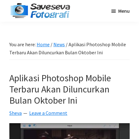
Skip
Skip
Skip
Menu
to
to
to
Saveseva
main
primary
footer
Belajar
Fotografi
content
sidebar
Fotografi
Pemula
You are here:
Home
/
News
/
Aplikasi Photoshop Mobile
-
Terbaru Akan Diluncurkan Bulan Oktober Ini
Tips
-
Aplikasi Photoshop Mobile
Tutorial
-
Terbaru Akan Diluncurkan
Berita
Bulan Oktober Ini
-
Sheva
Leave a Comment
Traveling