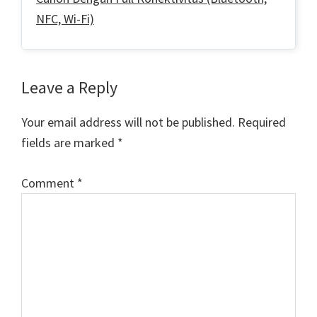
NFC, Wi-Fi)
Reader
Leave a Reply
Interactions
Your email address will not be published.
Required
fields are marked
*
Comment
*