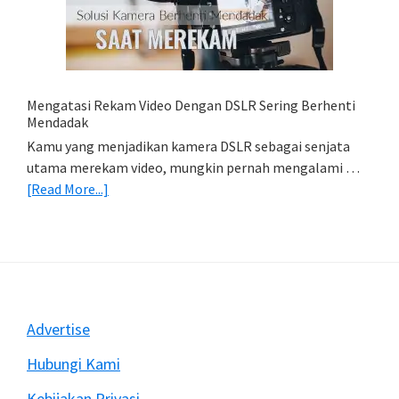
Di
HP
(Export
&
Import
Mengatasi Rekam Video Dengan DSLR Sering Berhenti
Foto)
Mendadak
Kamu yang menjadikan kamera DSLR sebagai senjata
utama merekam video, mungkin pernah mengalami …
about
[Read More...]
Mengatasi
Rekam
Video
Dengan
DSLR
Sering
Footer
Advertise
Berhenti
Mendadak
Hubungi Kami
Kebijakan Privasi