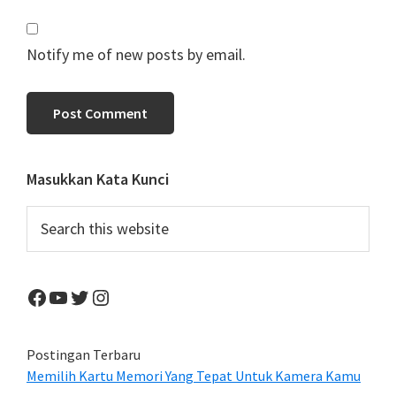
Notify me of new posts by email.
Primary
Masukkan Kata Kunci
Sidebar
Search
this
website
Facebook
YouTube
Twitter
Instagram
Postingan Terbaru
Memilih Kartu Memori Yang Tepat Untuk Kamera Kamu