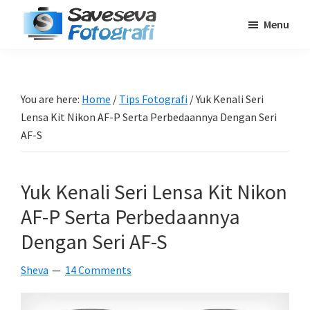
Skip
Skip
Skip
Menu
to
to
to
Saveseva
main
primary
footer
Belajar
Fotografi
content
sidebar
Fotografi
Pemula
You are here:
Home
/
Tips Fotografi
/
Yuk Kenali Seri
-
Lensa Kit Nikon AF-P Serta Perbedaannya Dengan Seri
Tips
AF-S
-
Tutorial
Yuk Kenali Seri Lensa Kit Nikon
-
AF-P Serta Perbedaannya
Berita
-
Dengan Seri AF-S
Traveling
Sheva
14 Comments