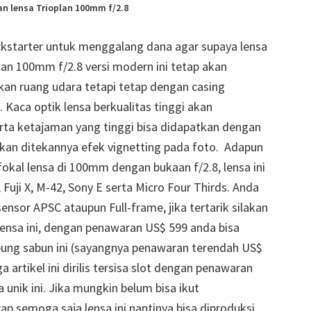
n lensa Trioplan 100mm f/2.8
ckstarter untuk menggalang dana agar supaya lensa
plan 100mm f/2.8 versi modern ini tetap akan
kan ruang udara tetapi tetap dengan casing
 Kaca optik lensa berkualitas tinggi akan
erta ketajaman yang tinggi bisa didapatkan dengan
nkan ditekannya efek vignetting pada foto. Adapun
fokal lensa di 100mm dengan bukaan f/2.8, lensa ini
Fuji X, M-42, Sony E serta Micro Four Thirds. Anda
sor APSC ataupun Full-frame, jika tertarik silakan
lensa ini, dengan penawaran US$ 599 anda bisa
ng sabun ini (sayangnya penawaran terendah US$
 artikel ini dirilis tersisa slot dengan penawaran
unik ini. Jika mungkin belum bisa ikut
rap semoga saja lensa ini nantinya bisa diproduksi