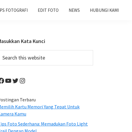
IPS FOTOGRAFI
EDIT FOTO
NEWS
HUBUNGI KAMI
Primary
Masukkan Kata Kunci
Sidebar
earch
his
ebsite
Facebook
YouTube
Twitter
Instagram
ostingan Terbaru
emilih Kartu Memori Yang Tepat Untuk
Kamera Kamu
ips Foto Sederhana: Memadukan Foto Light
rail Dengan Model