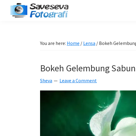
Skip
Skip
Skip
Skip
to
to
to
to
Saveseva
primary
main
primary
footer
Belajar
Fotografi
navigation
content
sidebar
Fotografi
Pemula
You are here:
Home
/
Lensa
/
Bokeh Gelembung 
-
Tips
Bokeh Gelembung Sabun D
-
Tutorial
Sheva
Leave a Comment
-
Berita
-
Traveling