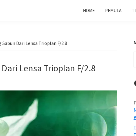
HOME
PEMULA
T
Sabun Dari Lensa Trioplan F/2.8
S
t
ari Lensa Trioplan F/2.8
w
P
M
T
T