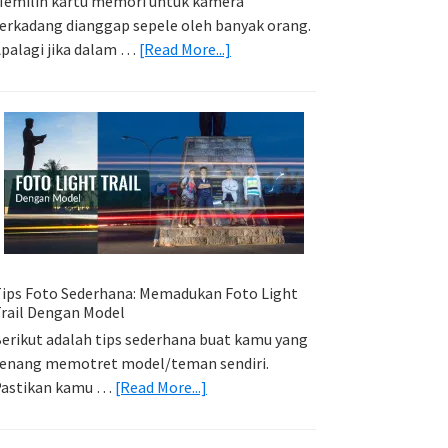
emilih kartu memori untuk kamera
erkadang dianggap sepele oleh banyak orang.
about
palagi jika dalam …
[Read More...]
Memilih
Kartu
Memori
Yang
Tepat
Untuk
Kamera
Kamu
ips Foto Sederhana: Memadukan Foto Light
rail Dengan Model
erikut adalah tips sederhana buat kamu yang
enang memotret model/teman sendiri.
about
Pastikan kamu …
[Read More...]
Tips
Foto