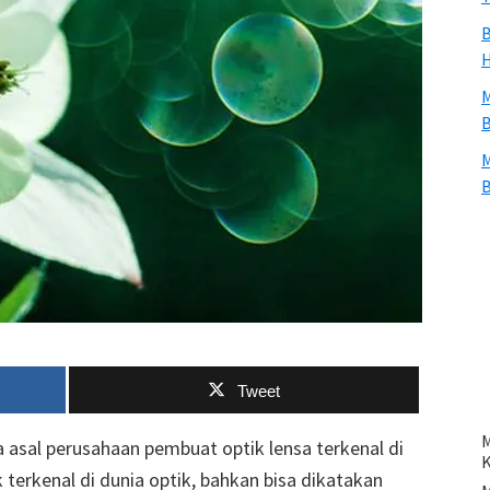
B
H
M
B
M
B
Tweet
M
 asal perusahaan pembuat optik lensa terkenal di
 terkenal di dunia optik, bahkan bisa dikatakan