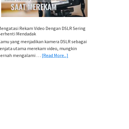
HP
(Export
&
Import
engatasi Rekam Video Dengan DSLR Sering
Foto)
erhenti Mendadak
amu yang menjadikan kamera DSLR sebagai
enjata utama merekam video, mungkin
about
pernah mengalami …
[Read More...]
Mengatasi
Rekam
Video
Dengan
DSLR
Sering
Berhenti
Mendadak