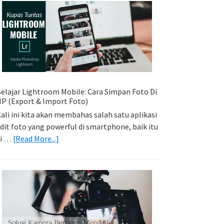
Sederhana:
Memadukan
Foto
Light
Trail
Dengan
Model
elajar Lightroom Mobile: Cara Simpan Foto Di
P (Export & Import Foto)
ali ini kita akan membahas salah satu aplikasi
dit foto yang powerful di smartphone, baik itu
about
di …
[Read More...]
Belajar
Lightroom
Mobile:
Cara
Simpan
Foto
Di