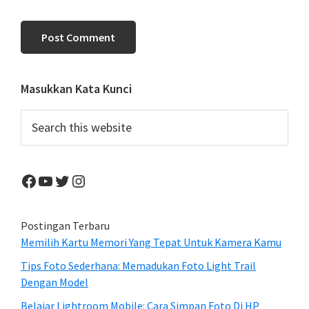
Primary
Masukkan Kata Kunci
Sidebar
Search
this
website
Facebook
YouTube
Twitter
Instagram
Postingan Terbaru
Memilih Kartu Memori Yang Tepat Untuk Kamera Kamu
Tips Foto Sederhana: Memadukan Foto Light Trail
Dengan Model
Belajar Lightroom Mobile: Cara Simpan Foto Di HP