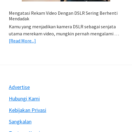
&
Import
Mengatasi Rekam Video Dengan DSLR Sering Berhenti
Foto)
Mendadak
Kamu yang menjadikan kamera DSLR sebagai senjata
utama merekam video, mungkin pernah mengalami …
about
[Read More...]
Mengatasi
Rekam
Video
Dengan
DSLR
Sering
Footer
Advertise
Berhenti
Mendadak
Hubungi Kami
Kebijakan Privasi
Sangkalan