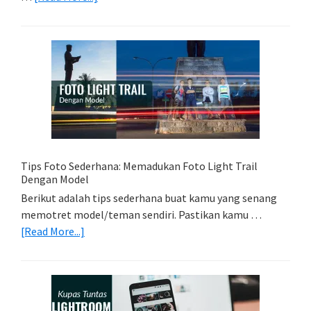
Memilih
Kartu
Memori
Yang
Tepat
Untuk
Kamera
Kamu
Tips Foto Sederhana: Memadukan Foto Light Trail
Dengan Model
Berikut adalah tips sederhana buat kamu yang senang
memotret model/teman sendiri. Pastikan kamu …
about
[Read More...]
Tips
Foto
Sederhana:
Memadukan