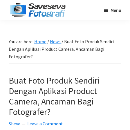
Skip
Skip
Skip
Menu
to
to
to
Saveseva
main
primary
footer
Belajar
Fotografi
content
sidebar
Fotografi
Pemula
You are here:
Home
/
News
/
Buat Foto Produk Sendiri
-
Dengan Aplikasi Product Camera, Ancaman Bagi
Tips
Fotografer?
-
Tutorial
Buat Foto Produk Sendiri
-
Dengan Aplikasi Product
Berita
-
Camera, Ancaman Bagi
Traveling
Fotografer?
Sheva
Leave a Comment